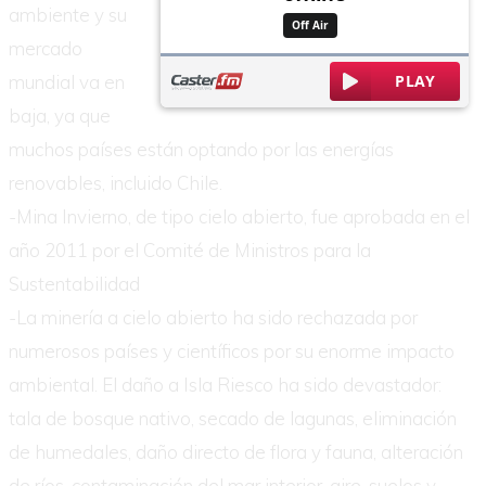
ambiente y su
mercado
mundial va en
baja, ya que
muchos países están optando por las energías
renovables, incluido Chile.
-Mina Invierno, de tipo cielo abierto, fue aprobada en el
año 2011 por el Comité de Ministros para la
Sustentabilidad
-La minería a cielo abierto ha sido rechazada por
numerosos países y científicos por su enorme impacto
ambiental. El daño a Isla Riesco ha sido devastador:
tala de bosque nativo, secado de lagunas, eliminación
de humedales, daño directo de flora y fauna, alteración
de ríos, contaminación del mar interior, aire, suelos y