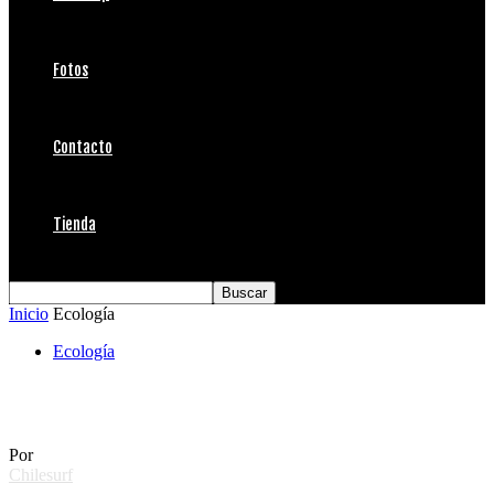
Fotos
Contacto
Tienda
Inicio
Ecología
Ecología
1ra tronadura en la patagonia
Por
Chilesurf