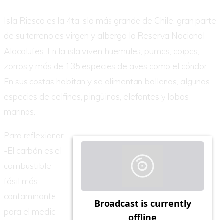
Isla Riesco es la 4ta isla más grande de Chile, gran parte
de su terreno es virgen y alberga la Reserva Nacional
Alacalufes. En la isla viven huemules, pumas, coipos,
zorros y más de 135 especies de aves como el cóndor.
En sus costas habitan y se alimentan ballenas, algunas
especies de delfines, pingüinos, elefantes y lobos
marinos.
Para reflexionar:
-El carbón es el
combustible
fósil más
contaminante
para el medio