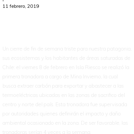
-
11 febrero, 2019
Un cierre de fin de semana triste para nuestra patagonia,
sus ecosistemas y los habitantes de áreas saturadas de
Chile: el viernes 8 de febrero en Isla Riesco se realizó la
primera tronadora a cargo de Mina Invierno, la cual
busca extraer carbón para exportar y abastecer a las
termoeléctricas ubicadas en las zonas de sacrifico del
centro y norte del país. Esta tronadora fue supervisada
por autoridades quienes definirán el impacto y daño
ambiental ocasionado en la zona. De ser favorable, las
tronadoras serían 4 veces a la semana.