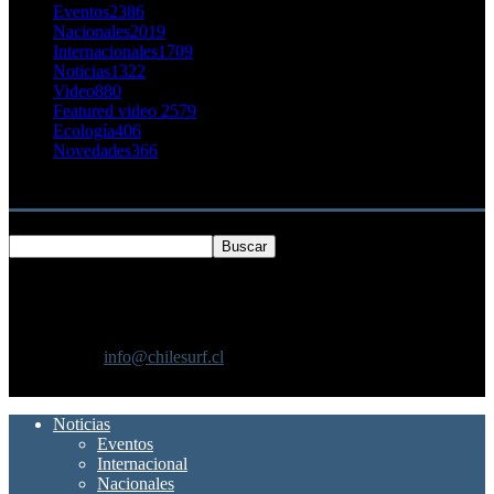
Eventos
2386
Nacionales
2019
Internacionales
1709
Noticias
1322
Video
880
Featured video 2
579
Ecología
406
Novedades
366
Buscar
SOBRE NOSOTROS
Chilesurf un sitio dedicado a la difusión del surf nacional e
internacional
Contáctanos:
info@chilesurf.cl
SÍGUENOS
Noticias
Eventos
Internacional
Nacionales