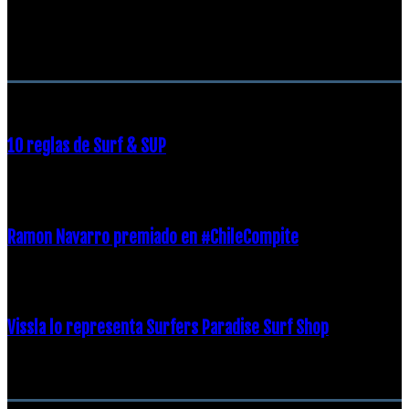
RECOMENDACIONES DEL EDITOR
10 reglas de Surf & SUP
21 diciembre, 2018
Ramon Navarro premiado en #ChileCompite
19 diciembre, 2018
Vissla lo representa Surfers Paradise Surf Shop
18 diciembre, 2018
Archivos