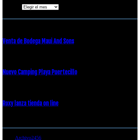
Archivos
ENTRADAS POPULARES
Venta de Bodega Maui And Sons
16 febrero, 2018
Nuevo Camping Playa Puertecillo
23 enero, 2015
Roxy lanza tienda on line
23 agosto, 2011
CATEGORÍA POPULAR
Archivo
2456