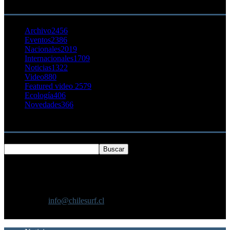
CATEGORÍA POPULAR
Archivo
2456
Eventos
2386
Nacionales
2019
Internacionales
1709
Noticias
1322
Video
880
Featured video 2
579
Ecología
406
Novedades
366
Buscar
SOBRE NOSOTROS
Chilesurf un sitio dedicado a la difusión del surf nacional e
internacional
Contáctanos:
info@chilesurf.cl
SÍGUENOS