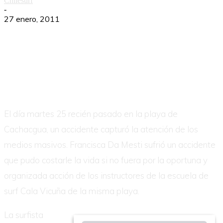
Chilesurf
-
27 enero, 2011
El día martes 25 recién pasado en la playa de
Cachacgua, un accidente capturó la atención de los
medios masivos. Francisca Da Mesti sufrió un accidente
que pudo costarle la vida si no fuera por la oportuna y
organizada acción de los instructores de la escuela de
surf Cala Vicuña de la misma playa.
La surfista