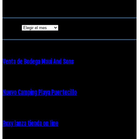
18 diciembre, 2018
Archivos
Archivos
ENTRADAS POPULARES
Venta de Bodega Maui And Sons
16 febrero, 2018
Nuevo Camping Playa Puertecillo
23 enero, 2015
Roxy lanza tienda on line
23 agosto, 2011