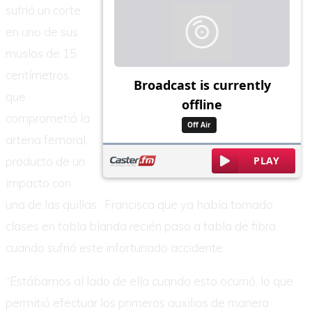
sufrió un corte
en uno de sus
muslos de 15
centímetros,
que
comprometió la
arteria femoral,
producto de un
impacto con
una de las quillas . Francisca que ya había tomado
clases en tabla blanda recién paso a tabla de fibra
cuando sufrió este infortunado accidente.
“Estábamos al lado de ella cuando esto ocurrió, lo que
permitió efectuar los primeros auxilios de manera