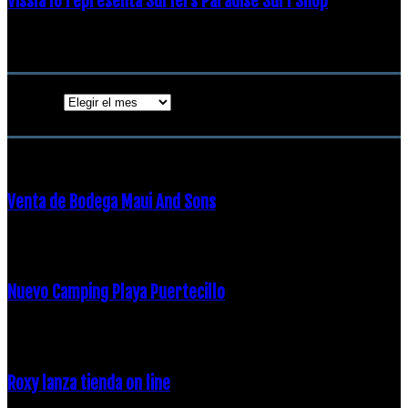
Vissla lo representa Surfers Paradise Surf Shop
18 diciembre, 2018
Archivos
Archivos
ENTRADAS POPULARES
Venta de Bodega Maui And Sons
16 febrero, 2018
Nuevo Camping Playa Puertecillo
23 enero, 2015
Roxy lanza tienda on line