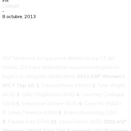
Por
Chilesurf
-
8 octubre, 2013
ASP femenina. Así que ya se definió las top 17 del
circuito 2014 que defenderán sus posiciones para no
bajar a la categoría clasificatoria.
2013 ASP Women’s
WCT Top 10: 1.
Carissa Moore (HAW)
2.
Tyler Wright
(AUS)
3.
Sally Fitzgibbons (AUS)
4.
Courtney Conlogue
(USA)
5.
Stephanie Gilmore (AUS)
6.
Coco Ho (HAW)
7.
Lakey Peterson (USA)
8.
Bianca Buitendag (ZAF)
9.
Pauline Ado (FRA)
10.
Laura Enever (AUS)
2013 ASP
Women’s World Tour Top 6 (excepto clasificatorias