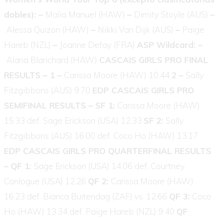
dobles): –
Malia Manuel (HAW)
–
Dimity Stoyle (AUS)
–
Alessa Quizon (HAW)
–
Nikki Van Dijk (AUS)
–
Paige
Hareb (NZL)
–
Joanne Defay (FRA)
ASP Wildcard: –
Alana Blanchard (HAW)
CASCAIS GIRLS PRO FINAL
RESULTS – 1 –
Carissa Moore (HAW) 10.44
2 –
Sally
Fitzgibbons (AUS) 9.70
EDP CASCAIS GIRLS PRO
SEMIFINAL RESULTS – SF 1:
Carissa Moore (HAW)
15.33 def. Sage Erickson (USA) 12.33
SF 2:
Sally
Fitzgibbons (AUS) 16.00 def. Coco Ho (HAW) 13.17
EDP CASCAIS GIRLS PRO QUARTERFINAL RESULTS
– QF 1:
Sage Erickson (USA) 14.06 def. Courtney
Conlogue (USA) 12.26
QF 2:
Carissa Moore (HAW)
16.23 def. Bianca Buitendag (ZAF) vs. 12.66
QF 3:
Coco
Ho (HAW) 13.34 def. Paige Hareb (NZL) 9.40
QF