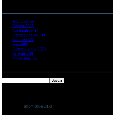
23 agosto, 2011
CATEGORÍA POPULAR
Archivo
2456
Eventos
2386
Nacionales
2019
Internacionales
1709
Noticias
1322
Video
880
Featured video 2
579
Ecología
406
Novedades
366
Buscar
SOBRE NOSOTROS
Chilesurf un sitio dedicado a la difusión del surf nacional e
internacional
Contáctanos:
info@chilesurf.cl
SÍGUENOS