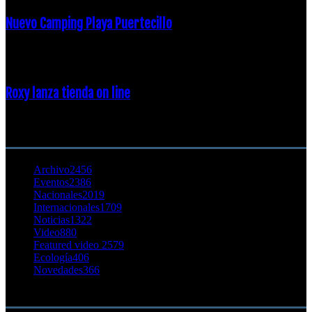
Nuevo Camping Playa Puertecillo
23 enero, 2015
Roxy lanza tienda on line
23 agosto, 2011
CATEGORÍA POPULAR
Archivo
2456
Eventos
2386
Nacionales
2019
Internacionales
1709
Noticias
1322
Video
880
Featured video 2
579
Ecología
406
Novedades
366
Buscar