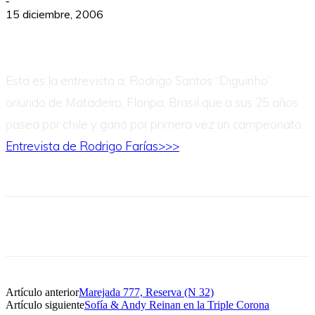
-
15 diciembre, 2006
Esta es la entrevista a, Rodrigo Santos “Diguinho”,
oriundo de Matadeiro, Floripa, Brasil que a sus 25 años
pasea por chile y ganó por primera vez un campeonato.
Entrevista de Rodrigo Farías>>>
Artículo anterior
Marejada 777, Reserva (N 32)
Artículo siguiente
Sofía & Andy Reinan en la Triple Corona