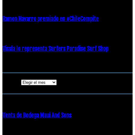
21 diciembre, 2018
Ramon Navarro premiado en #ChileCompite
19 diciembre, 2018
Vissla lo representa Surfers Paradise Surf Shop
18 diciembre, 2018
Archivos
Archivos
ENTRADAS POPULARES
Venta de Bodega Maui And Sons
16 febrero, 2018