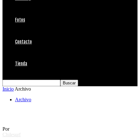
Fotos
Contacto
Tienda
Inicio
Archivo
Archivo
De Floripa a la Puntilla
Por
Chilesurf