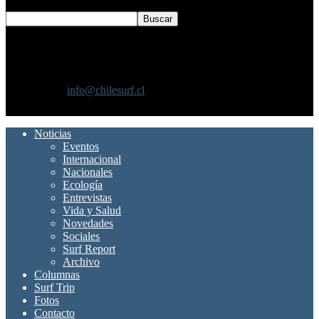
SOBRE NOSOTROS
Chilesurf un sitio dedicado a la difusión del surf nacional e
internacional
Contáctanos:
info@chilesurf.cl
SÍGUENOS
Noticias
Eventos
Internacional
Nacionales
Ecología
Entrevistas
Vida y Salud
Novedades
Sociales
Surf Report
Archivo
Columnas
Surf Trip
Fotos
Contacto