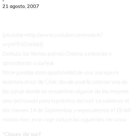
-
21 agosto, 2007
[youtube=http://www.youtube.com/watch?
v=jmPFoDzslaM]
Disfruta, las fiestas patrias Chilena surfeando o
aprendiendo a surfear.
No te pierdas esta oportunidad de vivir una nueva
aventura al sur de Chile, donde podrás conocer una de
las zonas donde se encuentran algunas de las mejores
olas del mundo para la práctica del surf. La salida es el
día Viernes 14 de Septiembre y regresaremos el 19 del
mismo mes, este viaje incluye los siguientes servicios:
*Clases de surf