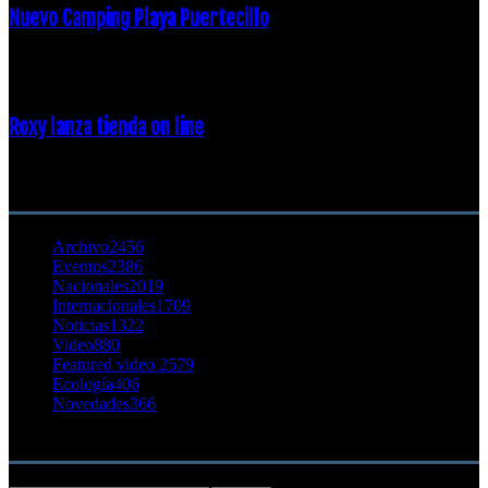
Nuevo Camping Playa Puertecillo
23 enero, 2015
Roxy lanza tienda on line
23 agosto, 2011
CATEGORÍA POPULAR
Archivo
2456
Eventos
2386
Nacionales
2019
Internacionales
1709
Noticias
1322
Video
880
Featured video 2
579
Ecología
406
Novedades
366
Buscar