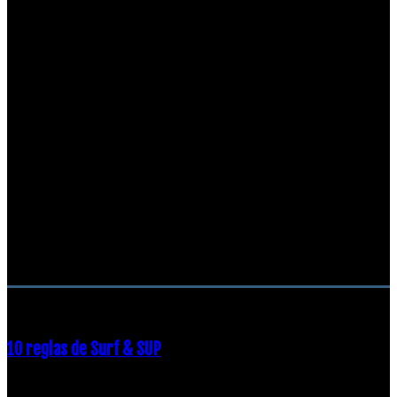
RECOMENDACIONES DEL EDITOR
10 reglas de Surf & SUP
21 diciembre, 2018