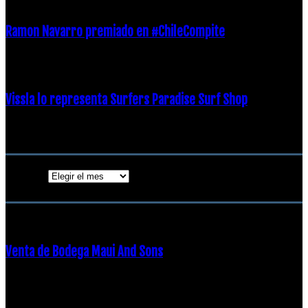
Ramon Navarro premiado en #ChileCompite
19 diciembre, 2018
Vissla lo representa Surfers Paradise Surf Shop
18 diciembre, 2018
Archivos
Archivos
ENTRADAS POPULARES
Venta de Bodega Maui And Sons
16 febrero, 2018