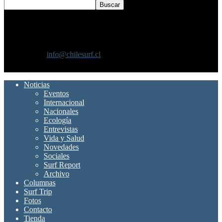
SOBRE NOSOTROS
Chilesurf un sitio dedicado a la difusión del surf nacional e
internacional
Contáctanos:
info@chilesurf.cl
SÍGUENOS
Noticias
Eventos
Internacional
Nacionales
Ecología
Entrevistas
Vida y Salud
Novedades
Sociales
Surf Report
Archivo
Columnas
Surf Trip
Fotos
Contacto
Tienda