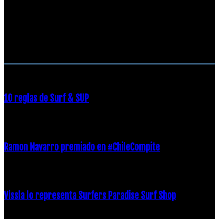
RECOMENDACIONES DEL EDITOR
10 reglas de Surf & SUP
21 diciembre, 2018
Ramon Navarro premiado en #ChileCompite
19 diciembre, 2018
Vissla lo representa Surfers Paradise Surf Shop
18 diciembre, 2018