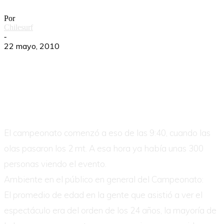
Por
Chilesurf
-
22 mayo, 2010
El campeonato comenzó a eso de las 9:40, cuando las
olas pasaron los 2 mt. A esa hora ya había unas 300
personas viendo el evento.
Ambiente en el público en general del Campeonato:
El promedio de edad en la gente que asistió a ver el
espectáculo era del orden de los 24 años, la mayoría de