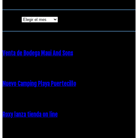
Archivos
Archivos
ENTRADAS POPULARES
Venta de Bodega Maui And Sons
16 febrero, 2018
Nuevo Camping Playa Puertecillo
23 enero, 2015
Roxy lanza tienda on line
23 agosto, 2011
CATEGORÍA POPULAR