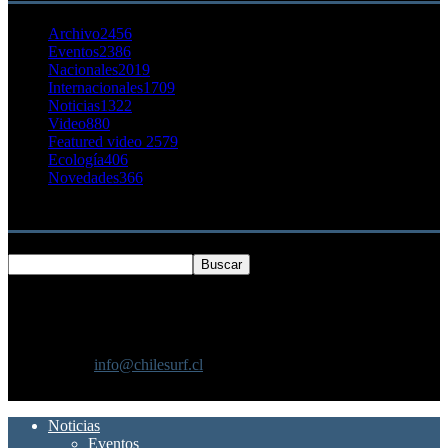
Archivo
2456
Eventos
2386
Nacionales
2019
Internacionales
1709
Noticias
1322
Video
880
Featured video 2
579
Ecología
406
Novedades
366
Buscar
SOBRE NOSOTROS
Chilesurf un sitio dedicado a la difusión del surf nacional e
internacional
Contáctanos:
info@chilesurf.cl
SÍGUENOS
Noticias
Eventos