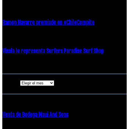
21 diciembre, 2018
Ramon Navarro premiado en #ChileCompite
19 diciembre, 2018
Vissla lo representa Surfers Paradise Surf Shop
18 diciembre, 2018
Archivos
Archivos
ENTRADAS POPULARES
Venta de Bodega Maui And Sons
16 febrero, 2018