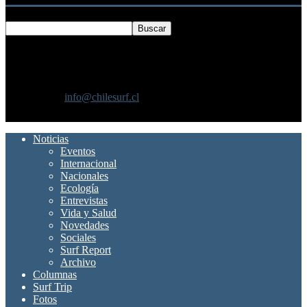
SOBRE NOSOTROS
Chilesurf un sitio dedicado a la difusión del surf nacional e
internacional
Contáctanos:
info@chilesurf.cl
SÍGUENOS
Noticias
Eventos
Internacional
Nacionales
Ecología
Entrevistas
Vida y Salud
Novedades
Sociales
Surf Report
Archivo
Columnas
Surf Trip
Fotos