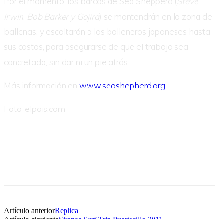
Por el momento, los barcos de Sea Shepperd (
Steve
Irwin
,
Bob Barker y Gojira
) se mantendrán en la zona de
ballenas, y escoltarán a los balleneros japoneses hasta
sus costas, para asegurarse de que el trabajo sea
concretado, sin dar ni un pie atrás.
Más información en
www.seashepherd.org
Foto: elpais.com
Artículo anterior
Replica