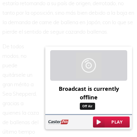
estaría retornando a su país de origen, derrotado, no
tanto por la oposición, sino más bien debido a la baja en
la demanda de carne de ballena en Japón, con lo que se
pierde el sentido de seguir cazando ballenas.
De todos
modos, no
puede
quitársele un
gran mérito a
Sea Shepperd,
gracias a
quienes la caza
de ballenas del
último tiempo