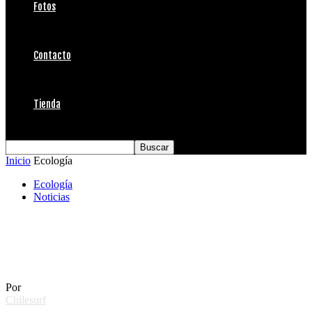
Fotos
Contacto
Tienda
Inicio
Ecología
Ecología
Noticias
Japón debió interrumpir caza de ballenas
en la Antártica
Por
Chilesurf