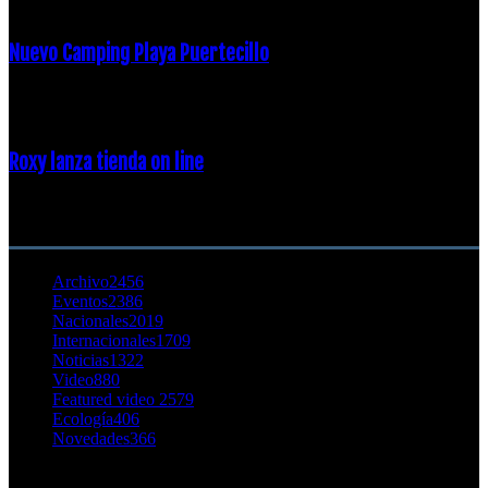
Nuevo Camping Playa Puertecillo
23 enero, 2015
Roxy lanza tienda on line
23 agosto, 2011
CATEGORÍA POPULAR
Archivo
2456
Eventos
2386
Nacionales
2019
Internacionales
1709
Noticias
1322
Video
880
Featured video 2
579
Ecología
406
Novedades
366
Buscar