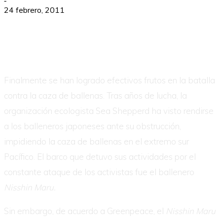
-
24 febrero, 2011
Finalmente se han logrado efectivos frutos en la batalla
contra la caza de ballenas. Tras años de lucha, la
organización ecologista Sea Shepperd ha visto rendirse
a los balleneros japoneses ante su obstrucción,
impidiendo la caza de ballenas en el extremo sur
Pacífico. El barco que detuvo sus actividades por el
constante ataque de los activistas fue el ballenero
Nisshin Maru.
Sin embargo, de acuerdo a Greenpeace, el
Nisshin Maru