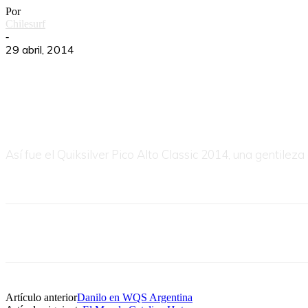
Por
Chilesurf
-
29 abril, 2014
Así fue el Quiksilver Pico Alto Classic 2014, una gentilez
Artículo anterior
Danilo en WQS Argentina