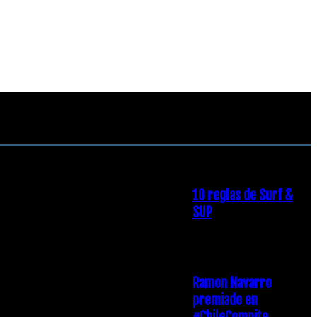
RECOMENDACIONES DEL
EDITOR
10 reglas de Surf &
SUP
21 diciembre, 2018
Ramon Navarro
premiado en
#ChileCompite