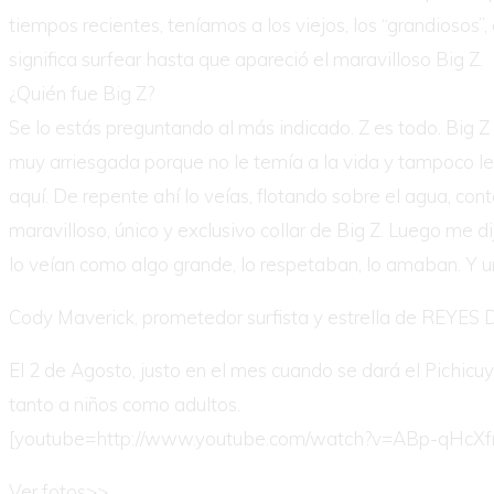
tiempos recientes, teníamos a los viejos, los “grandiosos”
significa surfear hasta que apareció el maravilloso Big Z.
¿Quién fue Big Z?
Se lo estás preguntando al más indicado. Z es todo. Big Z e
muy arriesgada porque no le temía a la vida y tampoco le 
aquí. De repente ahí lo veías, flotando sobre el agua, co
maravilloso, único y exclusivo collar de Big Z. Luego me 
lo veían como algo grande, lo respetaban, lo amaban. Y un 
Cody Maverick, prometedor surfista y estrella de REYES
El 2 de Agosto, justo en el mes cuando se dará el Pichic
tanto a niños como adultos.
[youtube=http://www.youtube.com/watch?v=ABp-qHcXf
Ver fotos>>