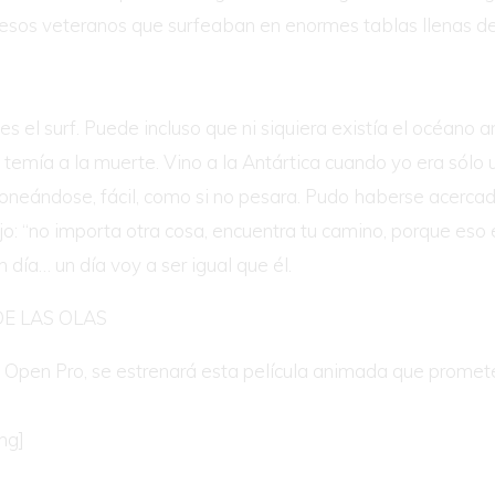
, esos veteranos que surfeaban en enormes tablas llenas de 
s el surf. Puede incluso que ni siquiera existía el océano a
temía a la muerte. Vino a la Antártica cuando yo era sólo 
ntoneándose, fácil, como si no pesara. Pudo haberse acerca
dijo: “no importa otra cosa, encuentra tu camino, porque es
día… un día voy a ser igual que él.
 DE LAS OLAS
uy Open Pro, se estrenará esta película animada que promet
ng]