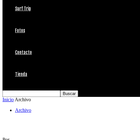
Surf Trip
Fotos
Contacto
Tienda
Inicio
Archivo
Archivo
Reyes de las Olas
Por