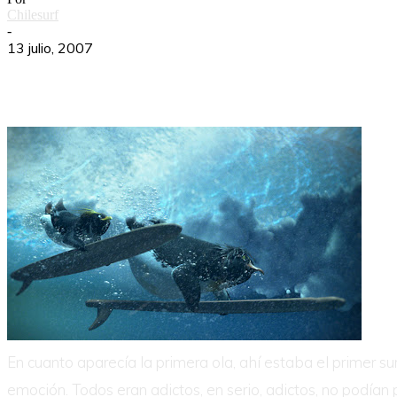
Chilesurf
-
13 julio, 2007
En cuanto aparecía la primera ola, ahí estaba el primer su
emoción. Todos eran adictos, en serio, adictos, no podían