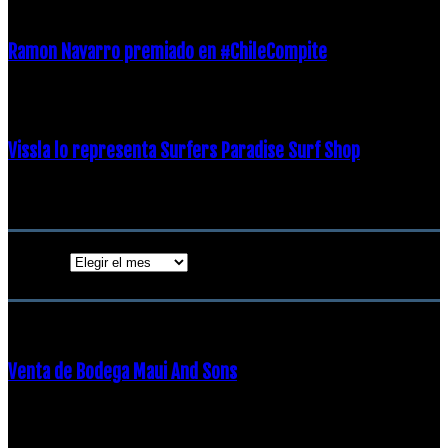
Ramon Navarro premiado en #ChileCompite
19 diciembre, 2018
Vissla lo representa Surfers Paradise Surf Shop
18 diciembre, 2018
Archivos
Archivos
ENTRADAS POPULARES
Venta de Bodega Maui And Sons
16 febrero, 2018