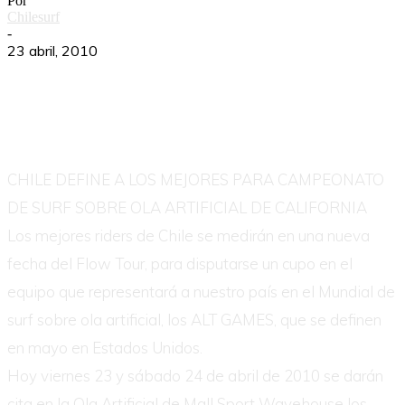
Por
Chilesurf
-
23 abril, 2010
CHILE DEFINE A LOS MEJORES PARA CAMPEONATO
DE SURF SOBRE OLA ARTIFICIAL DE CALIFORNIA
Los mejores riders de Chile se medirán en una nueva
fecha del Flow Tour, para disputarse un cupo en el
equipo que representará a nuestro país en el Mundial de
surf sobre ola artificial, los ALT GAMES, que se definen
en mayo en Estados Unidos.
Hoy viernes 23 y sábado 24 de abril de 2010 se darán
cita en la Ola Artificial de Mall Sport Wavehouse los