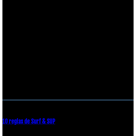
RECOMENDACIONES DEL EDITOR
10 reglas de Surf & SUP
21 diciembre, 2018