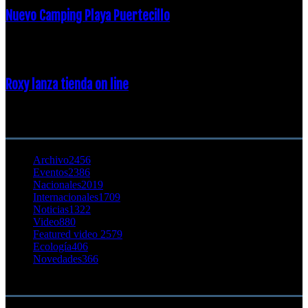
Nuevo Camping Playa Puertecillo
23 enero, 2015
Roxy lanza tienda on line
23 agosto, 2011
CATEGORÍA POPULAR
Archivo
2456
Eventos
2386
Nacionales
2019
Internacionales
1709
Noticias
1322
Video
880
Featured video 2
579
Ecología
406
Novedades
366
Buscar