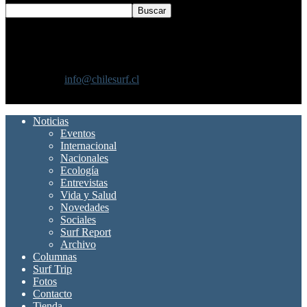
SOBRE NOSOTROS
Chilesurf un sitio dedicado a la difusión del surf nacional e
internacional
Contáctanos:
info@chilesurf.cl
SÍGUENOS
Noticias
Eventos
Internacional
Nacionales
Ecología
Entrevistas
Vida y Salud
Novedades
Sociales
Surf Report
Archivo
Columnas
Surf Trip
Fotos
Contacto
Tienda