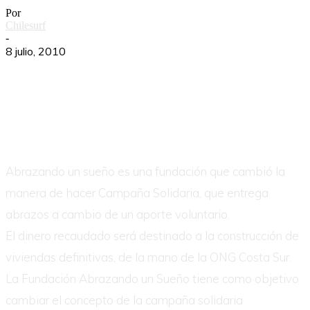
Por
Chilesurf
-
8 julio, 2010
Abrazando un sueño es una fundación que cambió la
manera de hacer Campaña Solidaria, que entrega
abrazos a cambio de un aporte voluntario.
El dinero recaudado será destinado a la construcción de
viviendas definitivas, de la mano de la ONG Costa Sur.
La Fundación Abrazando un Sueño tiene como objetivo
cambiar el concepto de la campaña solidaria