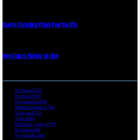
16 febrero, 2018
Nuevo Camping Playa Puertecillo
23 enero, 2015
Roxy lanza tienda on line
23 agosto, 2011
CATEGORÍA POPULAR
Archivo
2456
Eventos
2386
Nacionales
2019
Internacionales
1709
Noticias
1322
Video
880
Featured video 2
579
Ecología
406
Novedades
366