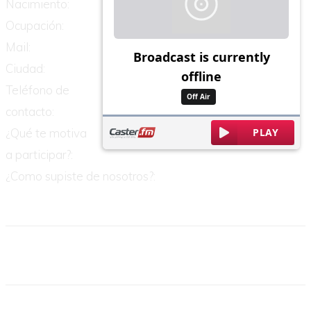
Nacimiento:
Ocupación:
Mail:
Ciudad:
Teléfono de
contacto:
¿Qué te motiva
a participar?:
¿Como supiste de nosotros?: