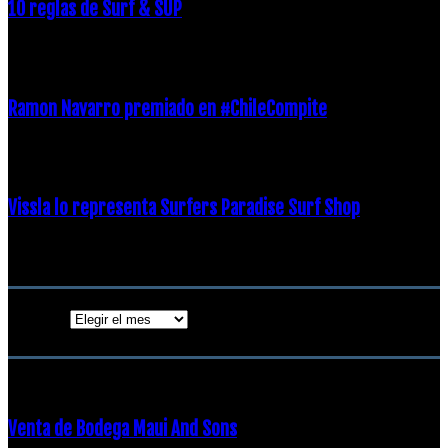
10 reglas de Surf & SUP
21 diciembre, 2018
Ramon Navarro premiado en #ChileCompite
19 diciembre, 2018
Vissla lo representa Surfers Paradise Surf Shop
18 diciembre, 2018
Archivos
Archivos
ENTRADAS POPULARES
Venta de Bodega Maui And Sons