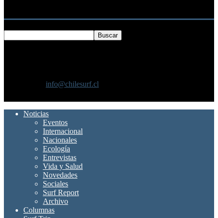
Buscar
SOBRE NOSOTROS
Chilesurf un sitio dedicado a la difusión del surf nacional e
internacional
Contáctanos:
info@chilesurf.cl
SÍGUENOS
Noticias
Eventos
Internacional
Nacionales
Ecología
Entrevistas
Vida y Salud
Novedades
Sociales
Surf Report
Archivo
Columnas