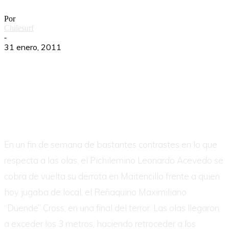
Por
Chilesurf
-
31 enero, 2011
En un fin de semana de bastantes contrastes en lo que
respecta a las olas, el Pichilemino Leonardo Acevedo se
cobra de vuelta su derrota en Maitencillo frente a quien
hoy jugaba de local, el Reñaquino Maximiliano
“Duende” Cross, en una final del terror. Las olas llegaron
a exceder los 3 metros, haciendo retroceder a los