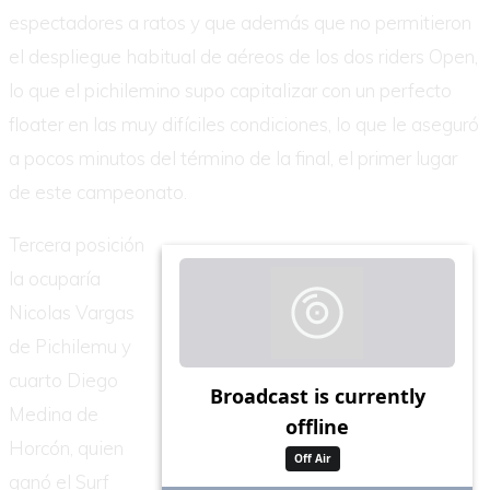
espectadores a ratos y que además que no permitieron
el despliegue habitual de aéreos de los dos riders Open,
lo que el pichilemino supo capitalizar con un perfecto
floater en las muy difíciles condiciones, lo que le aseguró
a pocos minutos del término de la final, el primer lugar
de este campeonato.
Tercera posición
la ocuparía
Nicolas Vargas
de Pichilemu y
cuarto Diego
Medina de
Horcón, quien
ganó el Surf