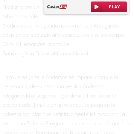
Nocturno con un
tubo como sólo
Medina sabe, relegando nuevamente a la segunda
posición por segundo año consecutivo a su co-equipo
Camilo Hernández, cuarto de
Bahía Inglesa Tristán «Momo» Aicardi.
En mujeres Janelle Anderson se impone y rompe la
hegemonia de su hermana Jessica Anderson,
relegándola al segundo lugar de una final un tanto
accidentada (Janelle en un wipeout se pega en la
cabeza) con olas que definitivamente intimidaban. La
reñaquina Paloma Freignan, quien el mismo día ganó un
capeonato de Bodyboard en Ritoque, corrió para