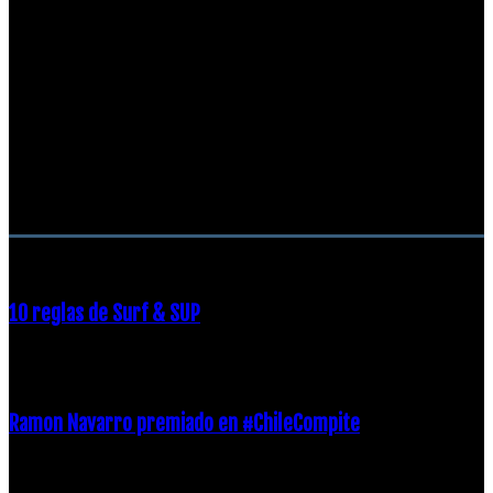
RECOMENDACIONES DEL EDITOR
10 reglas de Surf & SUP
21 diciembre, 2018
Ramon Navarro premiado en #ChileCompite
19 diciembre, 2018