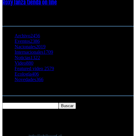
Roxy lanza tienda on line
23 agosto, 2011
CATEGORÍA POPULAR
Archivo
2456
Eventos
2386
Nacionales
2019
Internacionales
1709
Noticias
1322
Video
880
Featured video 2
579
Ecología
406
Novedades
366
Buscar
SOBRE NOSOTROS
Chilesurf un sitio dedicado a la difusión del surf nacional e
internacional