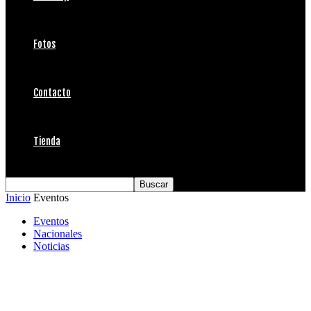
Fotos
Contacto
Tienda
Inicio
Eventos
Eventos
Nacionales
Noticias
Acevedo, Anderson y Undurraga ganan el
Billabong Pro Reñaca