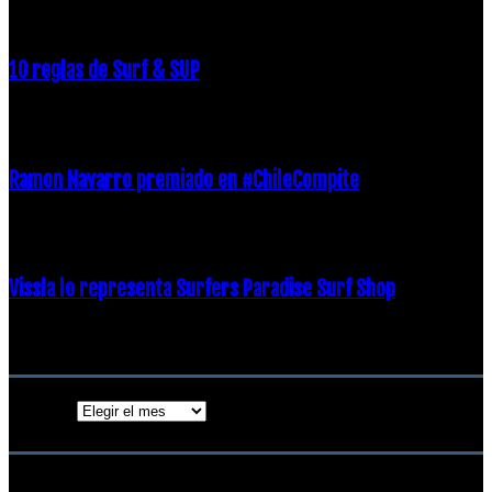
10 reglas de Surf & SUP
21 diciembre, 2018
Ramon Navarro premiado en #ChileCompite
19 diciembre, 2018
Vissla lo representa Surfers Paradise Surf Shop
18 diciembre, 2018
Archivos
Archivos
ENTRADAS POPULARES