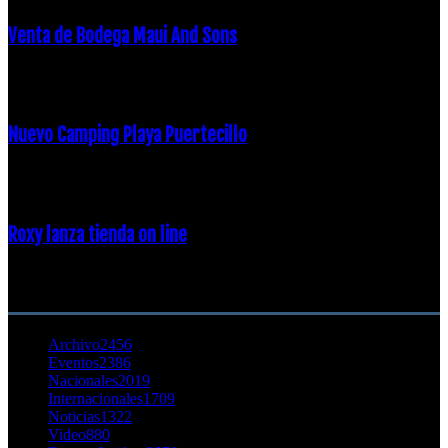
Venta de Bodega Maui And Sons
16 febrero, 2018
Nuevo Camping Playa Puertecillo
23 enero, 2015
Roxy lanza tienda on line
23 agosto, 2011
CATEGORÍA POPULAR
Archivo
2456
Eventos
2386
Nacionales
2019
Internacionales
1709
Noticias
1322
Video
880