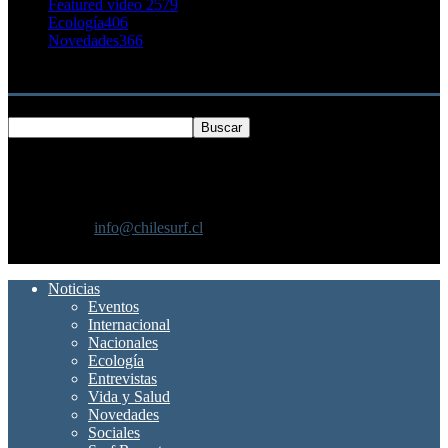
Featured video 2
579
Ecología
406
Novedades
366
Buscar
SOBRE NOSOTROS
Chilesurf un sitio dedicado a la difusión del surf nacional e
internacional
Contáctanos:
info@chilesurf.cl
SÍGUENOS
Noticias
Eventos
Internacional
Nacionales
Ecología
Entrevistas
Vida y Salud
Novedades
Sociales