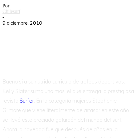
Por
Chilesurf
-
9 diciembre, 2010
Bueno si a su nutrido curriculo de trofeos deportivos,
Kelly Slater suma uno más, el que entrega la prestigiosa
revista
Surfer
. En la categoría mujeres Stephanie
Gilmore que viene literalmente de arrasar en este año
se llevó este preciado galardón del mundo del surf.
Ahora la novedad fue que después de años en la