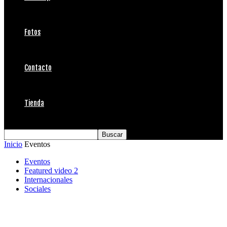
Fotos
Contacto
Tienda
Inicio
Eventos
Eventos
Featured video 2
Internacionales
Sociales
Adivina quien ganó los Surfer Poll Award