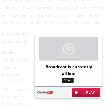
categoría mejor película a Kai Neville por Modern
Collective un video bastante renovador de perspectivas
en lo que a edición respecta y claro a imágenes el que
esperamos ver pronto por Chile. (Farías el próximo año)
Los resultados
generales son
Hombre
1. Kelly Slater
2. Dane
Reynolds
3. Jordy Smith
4. Mick Fanning
5. Taj Burrow
6. Andy Irons