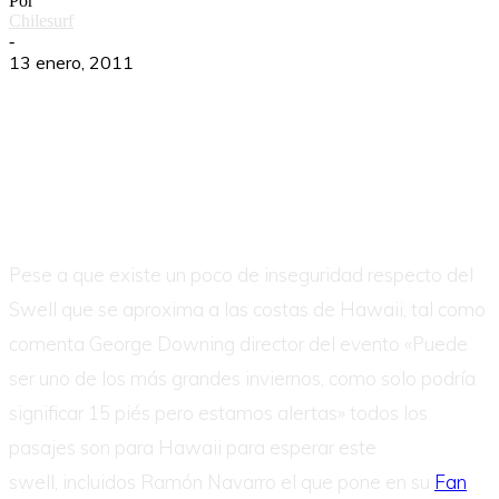
Por
Chilesurf
-
13 enero, 2011
Pese a que existe un poco de inseguridad respecto del
Swell que se aproxima a las costas de Hawaii, tal como
comenta George Downing director del evento «Puede
ser uno de los más grandes inviernos, como solo podría
significar 15 piés pero estamos alertas» todos los
pasajes son para Hawaii para esperar este
swell, incluidos Ramón Navarro el que pone en su
Fan