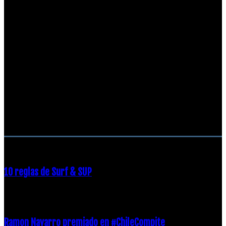
RECOMENDACIONES DEL EDITOR
10 reglas de Surf & SUP
21 diciembre, 2018
Ramon Navarro premiado en #ChileCompite