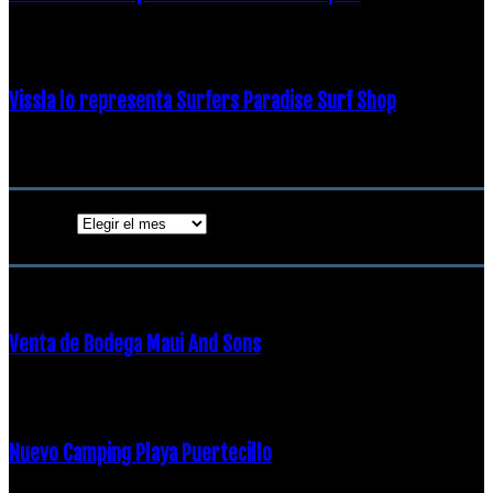
19 diciembre, 2018
Vissla lo representa Surfers Paradise Surf Shop
18 diciembre, 2018
Archivos
Archivos
ENTRADAS POPULARES
Venta de Bodega Maui And Sons
16 febrero, 2018
Nuevo Camping Playa Puertecillo