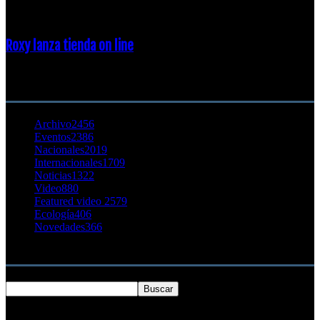
23 enero, 2015
Roxy lanza tienda on line
23 agosto, 2011
CATEGORÍA POPULAR
Archivo
2456
Eventos
2386
Nacionales
2019
Internacionales
1709
Noticias
1322
Video
880
Featured video 2
579
Ecología
406
Novedades
366
Buscar
SOBRE NOSOTROS