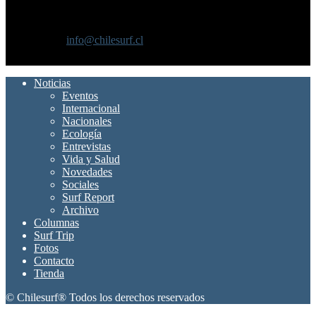
Chilesurf un sitio dedicado a la difusión del surf nacional e
internacional
Contáctanos:
info@chilesurf.cl
SÍGUENOS
Noticias
Eventos
Internacional
Nacionales
Ecología
Entrevistas
Vida y Salud
Novedades
Sociales
Surf Report
Archivo
Columnas
Surf Trip
Fotos
Contacto
Tienda
© Chilesurf® Todos los derechos reservados