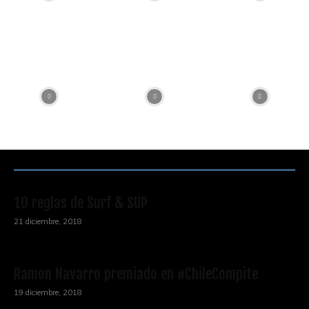
RECOMENDACIONES DEL EDITOR
10 reglas de Surf & SUP
21 diciembre, 2018
Ramon Navarro premiado en #ChileCompite
19 diciembre, 2018