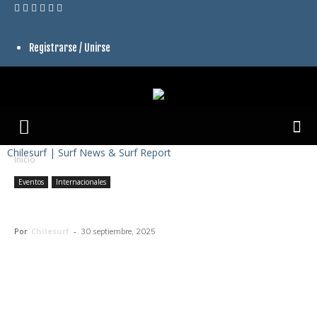
Registrarse / Unirse
Chilesurf | Surf News & Surf Report
Inicio
Eventos
Internacionales
Arica Pro Tour 2025
Por
Chilesurf
-
30 septiembre, 2025