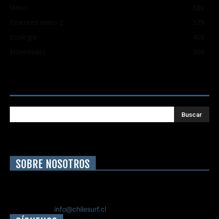
Video
880
Featured video 2
579
Ecología
406
Novedades
366
Buscar
SOBRE NOSOTROS
Chilesurf un sitio dedicado a la difusión del surf nacional e
internacional
Contáctanos:
info@chilesurf.cl