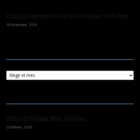
Vissla lo representa Surfers Paradise Surf Shop
18 diciembre, 2018
Archivos
Archivos
ENTRADAS POPULARES
Venta de Bodega Maui And Sons
16 febrero, 2018