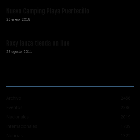
Nuevo Camping Playa Puertecillo
23 enero, 2015
Roxy lanza tienda on line
23 agosto, 2011
CATEGORÍA POPULAR
Archivo
2456
Eventos
2386
Nacionales
2019
Internacionales
1709
Noticias
1322