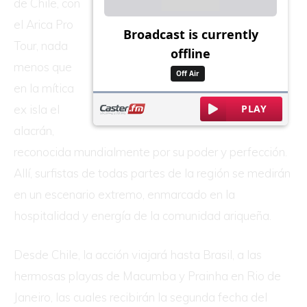
de Chile, con
el Arica Pro
Tour, nada
menos que
en la mítica
ex isla el
alacrán,
reconocida mundialmente por su poder y perfección.
Allí, surfistas de todas partes de la región se medirán
en un escenario extremo, enmarcado en la
hospitalidad y energía de la comunidad ariqueña.
Desde Chile, la acción viajará hasta Brasil, a las
hermosas playas de Macumba y Prainha en Rio de
Janeiro, las cuales recibirán la segunda fecha del