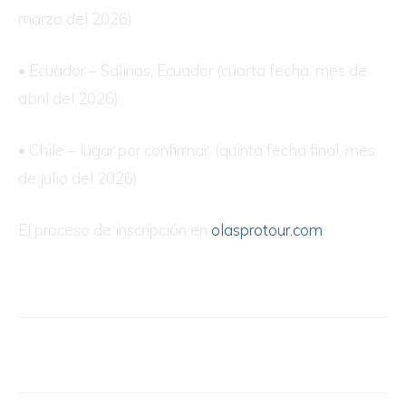
marzo del 2026)
• Ecuador – Salinas, Ecuador (cuarta fecha, mes de
abril del 2026)
• Chile – lugar por confirmar, (quinta fecha final, mes
de julio del 2026)
El proceso de inscripción en
olasprotour.com
.