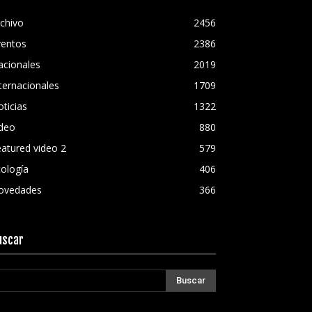
chivo
2456
ventos
2386
acionales
2019
ternacionales
1709
ticias
1322
ideo
880
atured video 2
579
ología
406
ovedades
366
uscar