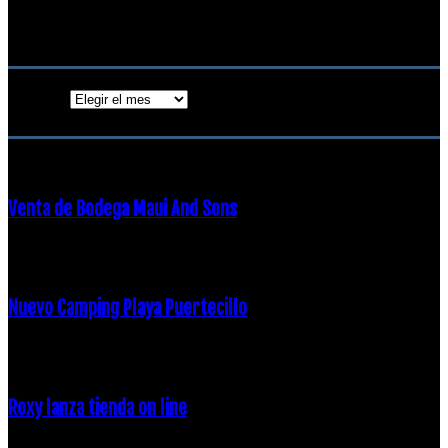
18 diciembre, 2018
Archivos
Archivos
ENTRADAS POPULARES
Venta de Bodega Maui And Sons
16 febrero, 2018
Nuevo Camping Playa Puertecillo
23 enero, 2015
Roxy lanza tienda on line