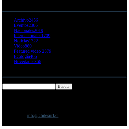
23 agosto, 2011
CATEGORÍA POPULAR
Archivo
2456
Eventos
2386
Nacionales
2019
Internacionales
1709
Noticias
1322
Video
880
Featured video 2
579
Ecología
406
Novedades
366
Buscar
SOBRE NOSOTROS
Chilesurf un sitio dedicado a la difusión del surf nacional e
internacional
Contáctanos:
info@chilesurf.cl
SÍGUENOS