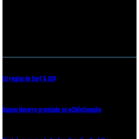
RECOMENDACIONES DEL EDITOR
10 reglas de Surf & SUP
21 diciembre, 2018
Ramon Navarro premiado en #ChileCompite
19 diciembre, 2018