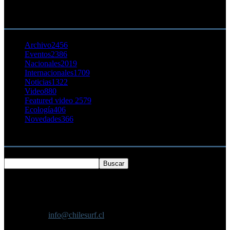
23 agosto, 2011
CATEGORÍA POPULAR
Archivo
2456
Eventos
2386
Nacionales
2019
Internacionales
1709
Noticias
1322
Video
880
Featured video 2
579
Ecología
406
Novedades
366
Buscar
SOBRE NOSOTROS
Chilesurf un sitio dedicado a la difusión del surf nacional e
internacional
Contáctanos:
info@chilesurf.cl
SÍGUENOS