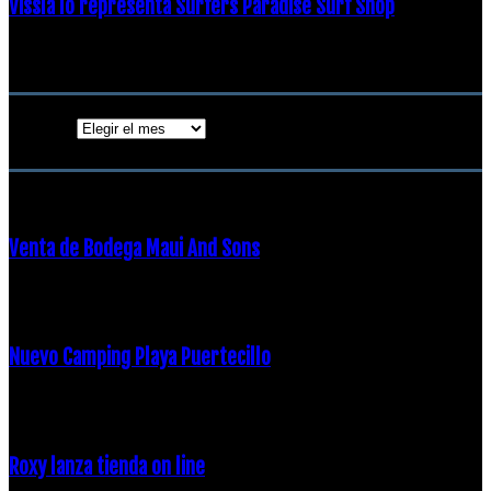
Vissla lo representa Surfers Paradise Surf Shop
18 diciembre, 2018
Archivos
Archivos
ENTRADAS POPULARES
Venta de Bodega Maui And Sons
16 febrero, 2018
Nuevo Camping Playa Puertecillo
23 enero, 2015
Roxy lanza tienda on line