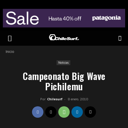
Inicio
Noticias
Campeonato Big Wave
Pichilemu
Por
Chilesurf
-
8 enero, 2010