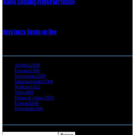
Nuevo Camping Playa Puertecillo
23 enero, 2015
Roxy lanza tienda on line
23 agosto, 2011
CATEGORÍA POPULAR
Archivo
2456
Eventos
2386
Nacionales
2019
Internacionales
1709
Noticias
1322
Video
880
Featured video 2
579
Ecología
406
Novedades
366
Buscar