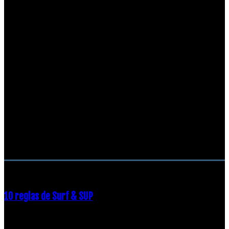
RECOMENDACIONES DEL EDITOR
10 reglas de Surf & SUP
21 diciembre, 2018