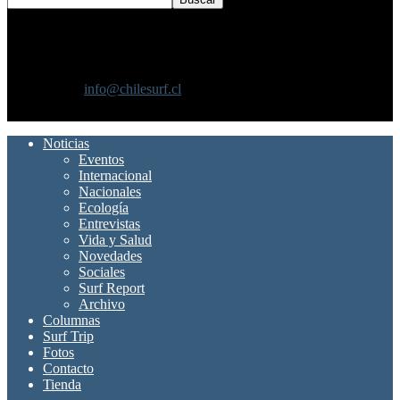
SOBRE NOSOTROS
Chilesurf un sitio dedicado a la difusión del surf nacional e
internacional
Contáctanos:
info@chilesurf.cl
SÍGUENOS
Noticias
Eventos
Internacional
Nacionales
Ecología
Entrevistas
Vida y Salud
Novedades
Sociales
Surf Report
Archivo
Columnas
Surf Trip
Fotos
Contacto
Tienda