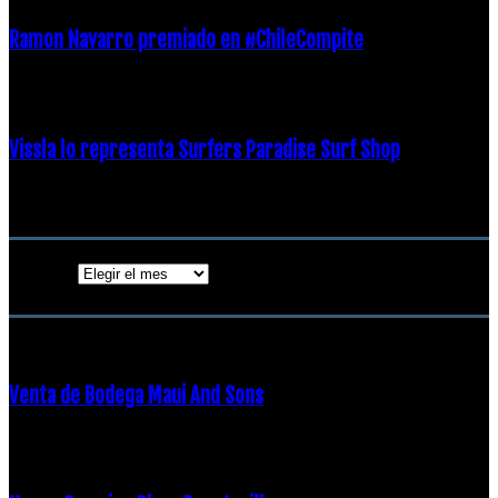
Ramon Navarro premiado en #ChileCompite
19 diciembre, 2018
Vissla lo representa Surfers Paradise Surf Shop
18 diciembre, 2018
Archivos
Archivos
ENTRADAS POPULARES
Venta de Bodega Maui And Sons
16 febrero, 2018