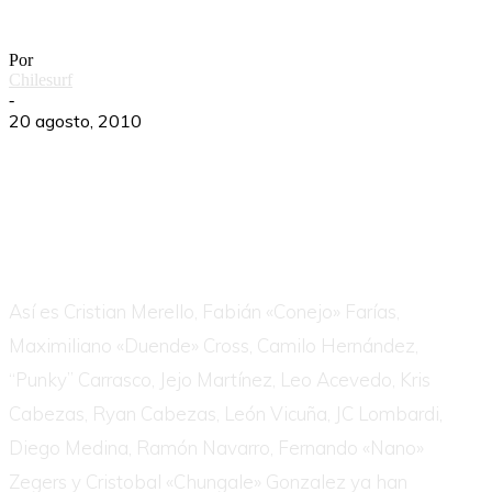
Pelluhue Nutcracker
Por
Chilesurf
-
20 agosto, 2010
Así es Cristian Merello, Fabián «Conejo» Farías,
Maximiliano «Duende» Cross, Camilo Hernández,
“Punky” Carrasco, Jejo Martínez, Leo Acevedo, Kris
Cabezas, Ryan Cabezas, León Vicuña, JC Lombardi,
Diego Medina, Ramón Navarro, Fernando «Nano»
Zegers y Cristobal «Chungale» Gonzalez ya han