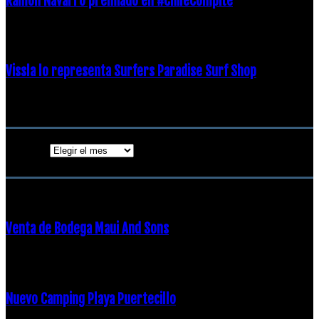
Ramon Navarro premiado en #ChileCompite
19 diciembre, 2018
Vissla lo representa Surfers Paradise Surf Shop
18 diciembre, 2018
Archivos
Archivos
ENTRADAS POPULARES
Venta de Bodega Maui And Sons
16 febrero, 2018
Nuevo Camping Playa Puertecillo