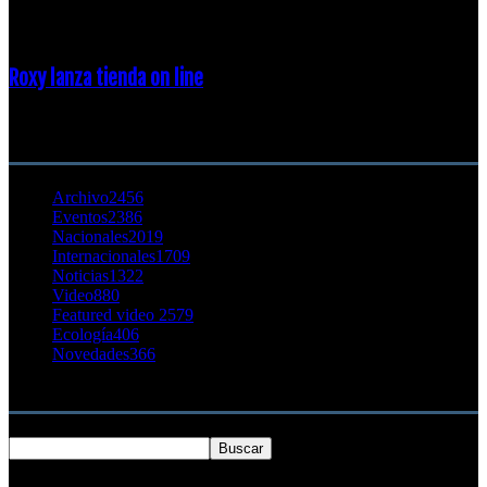
23 enero, 2015
Roxy lanza tienda on line
23 agosto, 2011
CATEGORÍA POPULAR
Archivo
2456
Eventos
2386
Nacionales
2019
Internacionales
1709
Noticias
1322
Video
880
Featured video 2
579
Ecología
406
Novedades
366
Buscar