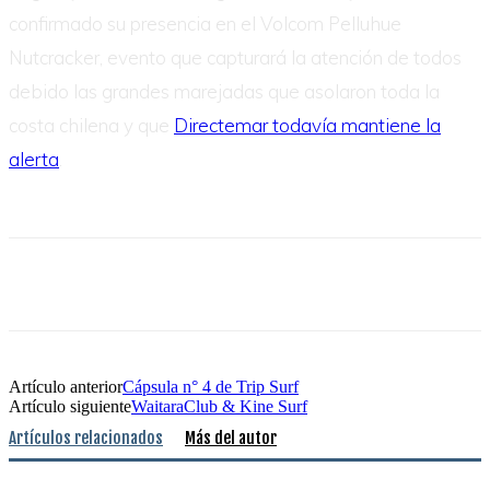
confirmado su presencia en el Volcom Pelluhue
Nutcracker, evento que capturará la atención de todos
debido las grandes marejadas que asolaron toda la
costa chilena y que
Directemar todavía mantiene la
alerta
.
Artículo anterior
Cápsula n° 4 de Trip Surf
Artículo siguiente
WaitaraClub & Kine Surf
Artículos relacionados
Más del autor