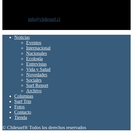
SOBRE NOSOTROS
Chilesurf un sitio dedicado a la difusión del surf nacional e
internacional
Contáctanos:
info@chilesurf.cl
SÍGUENOS
Noticias
Eventos
Internacional
Nacionales
Ecología
Entrevistas
Vida y Salud
Novedades
Sociales
Surf Report
Archivo
Columnas
Surf Trip
Fotos
Contacto
Tienda
© Chilesurf® Todos los derechos reservados