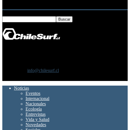
Buscar
SOBRE NOSOTROS
Chilesurf un sitio dedicado a la difusión del surf nacional e
internacional
Contáctanos:
info@chilesurf.cl
SÍGUENOS
Noticias
Eventos
Internacional
Nacionales
Ecología
Entrevistas
Vida y Salud
Novedades
Sociales