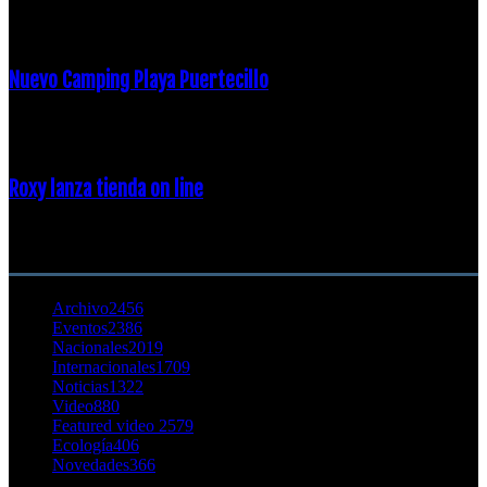
16 febrero, 2018
Nuevo Camping Playa Puertecillo
23 enero, 2015
Roxy lanza tienda on line
23 agosto, 2011
CATEGORÍA POPULAR
Archivo
2456
Eventos
2386
Nacionales
2019
Internacionales
1709
Noticias
1322
Video
880
Featured video 2
579
Ecología
406
Novedades
366