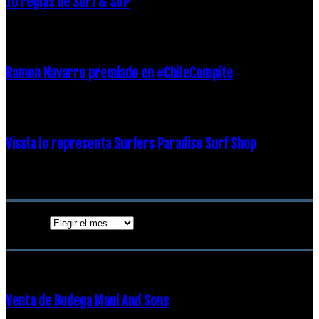
10 reglas de Surf & SUP
21 diciembre, 2018
Ramon Navarro premiado en #ChileCompite
19 diciembre, 2018
Vissla lo representa Surfers Paradise Surf Shop
18 diciembre, 2018
Archivos
Archivos
ENTRADAS POPULARES
Venta de Bodega Maui And Sons