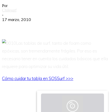
Por
Chilesurf
-
17 marzo, 2010
Las tablas de surf, tanto de foam como
epóxicas, son tremendamente frágiles. Por eso es
necesario tener en cuenta los cuidados básicos que ella
requiere para optimizar su vida útil.
Cómo cuidar tu tabla en SOSSurf >>>