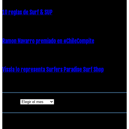
10 reglas de Surf & SUP
21 diciembre, 2018
Ramon Navarro premiado en #ChileCompite
19 diciembre, 2018
Vissla lo representa Surfers Paradise Surf Shop
18 diciembre, 2018
Archivos
Archivos
ENTRADAS POPULARES