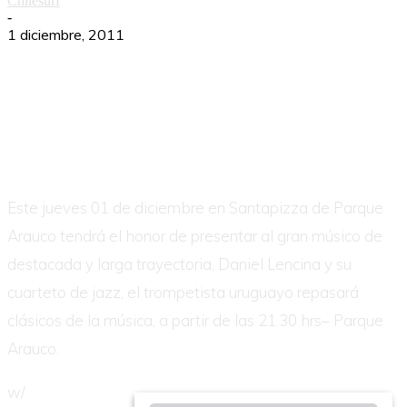
Chilesurf
-
1 diciembre, 2011
Este jueves 01 de diciembre en Santapizza de Parque
Arauco tendrá el honor de presentar al gran músico de
destacada y larga trayectoria, Daniel Lencina y su
cuarteto de jazz, el trompetista uruguayo repasará
clásicos de la música, a partir de las 21.30 hrs– Parque
Arauco.
w/