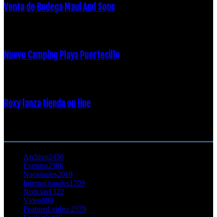
Venta de Bodega Maui And Sons
16 febrero, 2018
Nuevo Camping Playa Puertecillo
23 enero, 2015
Roxy lanza tienda on line
23 agosto, 2011
CATEGORÍA POPULAR
Archivo
2456
Eventos
2386
Nacionales
2019
Internacionales
1709
Noticias
1322
Video
880
Featured video 2
579