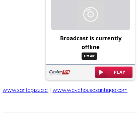
www.santapizza.cl
|
www.wavehousesantiago.com