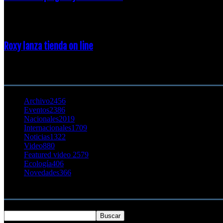
23 enero, 2015
Roxy lanza tienda on line
23 agosto, 2011
CATEGORÍA POPULAR
Archivo
2456
Eventos
2386
Nacionales
2019
Internacionales
1709
Noticias
1322
Video
880
Featured video 2
579
Ecología
406
Novedades
366
Buscar