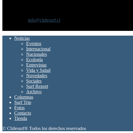
SOBRE NOSOTROS
Chilesurf un sitio dedicado a la difusión del surf nacional e internacio
Contáctanos:
info@chilesurf.cl
SÍGUENOS
Noticias
Eventos
Internacional
Nacionales
Ecología
Entrevistas
Vida y Salud
Novedades
Sociales
Surf Report
Archivo
Columnas
Surf Trip
Fotos
Contacto
Tienda
© Chilesurf® Todos los derechos reservados