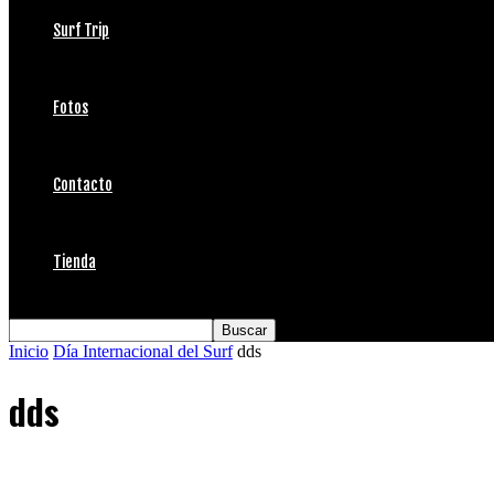
Surf Trip
Fotos
Contacto
Tienda
Inicio
Día Internacional del Surf
dds
dds