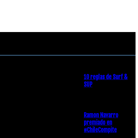
RECOMENDACIONES DEL
EDITOR
10 reglas de Surf &
SUP
21 diciembre, 2018
Ramon Navarro
premiado en
#ChileCompite