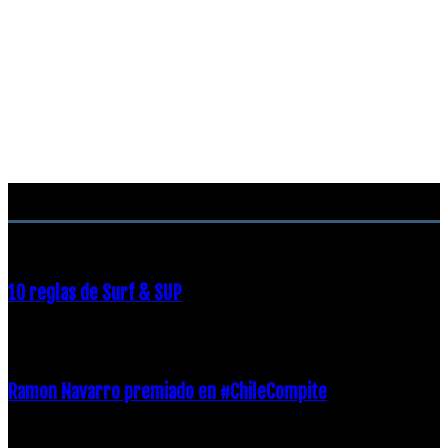
RECOMENDACIONES DEL EDITOR
10 reglas de Surf & SUP
21 diciembre, 2018
Ramon Navarro premiado en #ChileCompite
19 diciembre, 2018