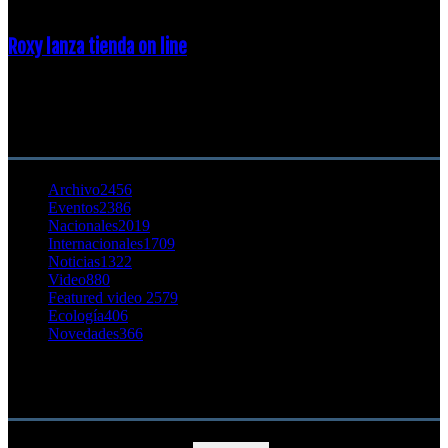
Roxy lanza tienda on line
23 agosto, 2011
CATEGORÍA POPULAR
Archivo
2456
Eventos
2386
Nacionales
2019
Internacionales
1709
Noticias
1322
Video
880
Featured video 2
579
Ecología
406
Novedades
366
Buscar