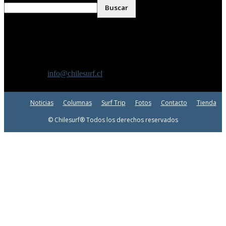
SOBRE NOSOTROS
Chilesurf un sitio dedicado a la difusión del surf nacional e
internacional
Contáctanos:
info@chilesurf.cl
SÍGUENOS
Noticias
Columnas
Surf Trip
Fotos
Contacto
Tienda
© Chilesurf® Todos los derechos reservados