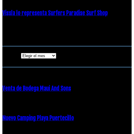
Vissla lo representa Surfers Paradise Surf Shop
18 diciembre, 2018
Archivos
Archivos
ENTRADAS POPULARES
Venta de Bodega Maui And Sons
16 febrero, 2018
Nuevo Camping Playa Puertecillo
23 enero, 2015