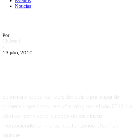
Eventos
Noticias
EcoChampionship Iquique
Por
Chilesurf
-
13 julio, 2010
Se invita a todos los riders del país a participar del
primer campeonato de surf ecológico del año 2010. La
idea es incentivar el cuidado de las playas,
manteniéndolas limpias, y potenciando el surf en
Iquique.