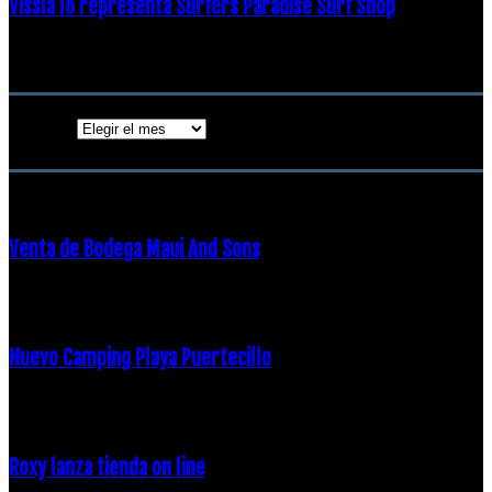
Vissla lo representa Surfers Paradise Surf Shop
18 diciembre, 2018
Archivos
Archivos
ENTRADAS POPULARES
Venta de Bodega Maui And Sons
16 febrero, 2018
Nuevo Camping Playa Puertecillo
23 enero, 2015
Roxy lanza tienda on line