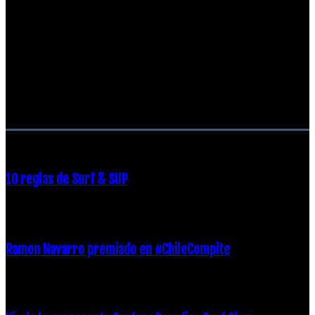
RECOMENDACIONES DEL EDITOR
10 reglas de Surf & SUP
21 diciembre, 2018
Ramon Navarro premiado en #ChileCompite
19 diciembre, 2018