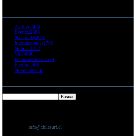
23 agosto, 2011
CATEGORÍA POPULAR
Archivo
2456
Eventos
2386
Nacionales
2019
Internacionales
1709
Noticias
1322
Video
880
Featured video 2
579
Ecología
406
Novedades
366
Buscar
SOBRE NOSOTROS
Chilesurf un sitio dedicado a la difusión del surf nacional e
internacional
Contáctanos:
info@chilesurf.cl
SÍGUENOS