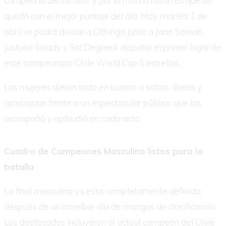
campeona del circuito, y por la misma razón es que se
quedó con el mejor puntaje del día. Hoy, martes 1 de
abril se podrá divisar a Offringa junto a Jane Seman,
Justyna Sniady y Sol Degrieck disputar el primer lugar de
este campeonato Chile World Cup 5 estrellas.
Las mujeres dieron todo en cuanto a saltos, líneas y
acrobacias frente a un espectacular público que las
acompañó y aplaudió en cada acto.
Cuadro de Campeones Masculino listos para la
batalla
La final masculina ya está completamente definida
después de un increíble día de mangas de clasificación.
Los destacados incluyeron al actual campeón del Chile