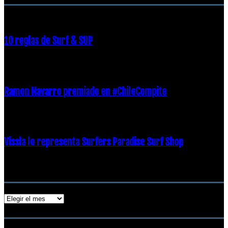
10 reglas de Surf & SUP
21 diciembre, 2018
Ramon Navarro premiado en #ChileCompite
19 diciembre, 2018
Vissla lo representa Surfers Paradise Surf Shop
18 diciembre, 2018
Archivos
Archivos
ENTRADAS POPULARES