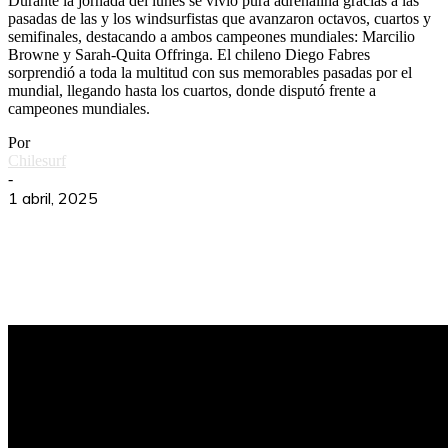
Durante la jornada del lunes se vivió pura adrenalina gracias a las
pasadas de las y los windsurfistas que avanzaron octavos, cuartos y
semifinales, destacando a ambos campeones mundiales: Marcilio
Browne y Sarah-Quita Offringa. El chileno Diego Fabres
sorprendió a toda la multitud con sus memorables pasadas por el
mundial, llegando hasta los cuartos, donde disputó frente a
campeones mundiales.
Por
Chilesurf
-
1 abril, 2025