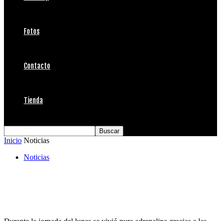
Fotos
Contacto
Tienda
Inicio
Noticias
Noticias
Final del Chile World Cup Pro Men & Woman
con el mejor viento y olas desde Matanzas