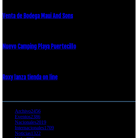
Venta de Bodega Maui And Sons
16 febrero, 2018
Nuevo Camping Playa Puertecillo
23 enero, 2015
Roxy lanza tienda on line
23 agosto, 2011
CATEGORÍA POPULAR
Archivo
2456
Eventos
2386
Nacionales
2019
Internacionales
1709
Noticias
1322