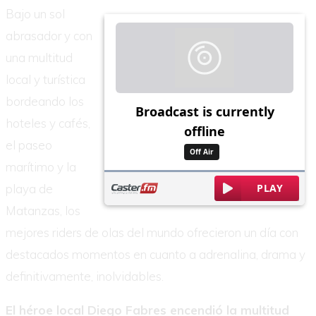
Bajo un sol
abrasador y con
una multitud
local y turística
bordeando los
hoteles y cafés,
el paseo
marítimo y la
playa de
Matanzas, los
mejores riders de olas del mundo ofrecieron un día con
destacados momentos en cuanto a adrenalina, drama y
definitivamente, inolvidables.
El héroe local Diego Fabres encendió la multitud