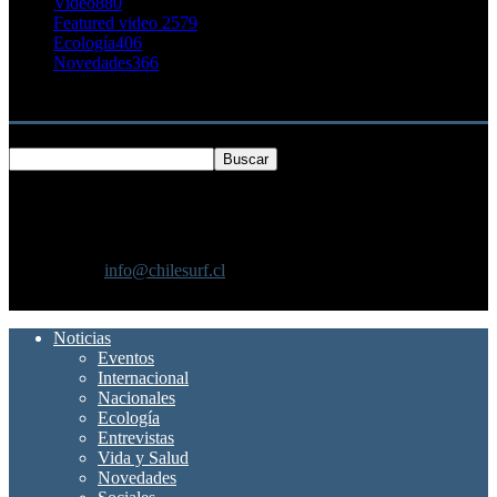
Video
880
Featured video 2
579
Ecología
406
Novedades
366
Buscar
SOBRE NOSOTROS
Chilesurf un sitio dedicado a la difusión del surf nacional e
internacional
Contáctanos:
info@chilesurf.cl
SÍGUENOS
Noticias
Eventos
Internacional
Nacionales
Ecología
Entrevistas
Vida y Salud
Novedades