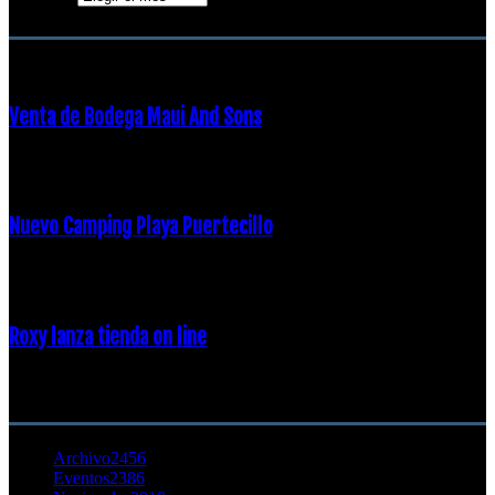
ENTRADAS POPULARES
Venta de Bodega Maui And Sons
16 febrero, 2018
Nuevo Camping Playa Puertecillo
23 enero, 2015
Roxy lanza tienda on line
23 agosto, 2011
CATEGORÍA POPULAR
Archivo
2456
Eventos
2386