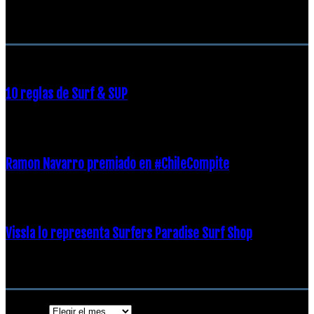
RECOMENDACIONES DEL EDITOR
10 reglas de Surf & SUP
21 diciembre, 2018
Ramon Navarro premiado en #ChileCompite
19 diciembre, 2018
Vissla lo representa Surfers Paradise Surf Shop
18 diciembre, 2018
Archivos
Archivos