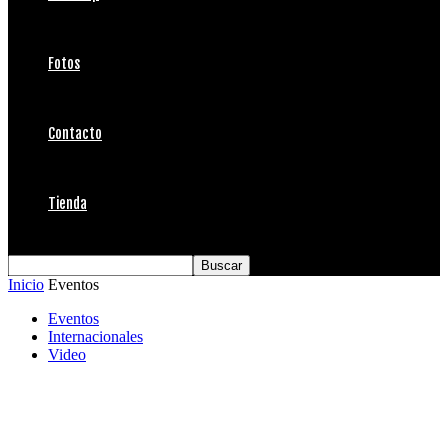
Fotos
Contacto
Tienda
Inicio
Eventos
Eventos
Internacionales
Video
"Funkywaves" para el título de Kelia Moniz
en China