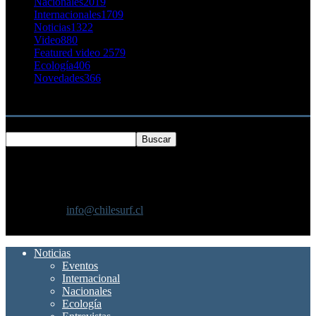
Nacionales
2019
Internacionales
1709
Noticias
1322
Video
880
Featured video 2
579
Ecología
406
Novedades
366
Buscar
SOBRE NOSOTROS
Chilesurf un sitio dedicado a la difusión del surf nacional e
internacional
Contáctanos:
info@chilesurf.cl
SÍGUENOS
Noticias
Eventos
Internacional
Nacionales
Ecología