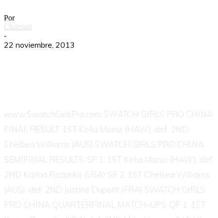
Por
Chilesurf
-
22 noviembre, 2013
www.SwatchGirlsPro.com SWATCH GIRLS PRO CHINA
FINAL RESULT: 1ST Kelia Moniz (HAW), def. 2ND
Chelsea Williams (AUS) SWATCH GIRLS PRO CHINA
SEMIFINAL RESULTS: SF 1: 1ST Kelia Moniz (HAW), def.
2ND Karina Rozunko (USA) SF 2: 1ST Chelsea Williams
(AUS), def. 2ND Justine Dupont (FRA) SWATCH GIRLS
PRO CHINA QUARTERFINAL MATCH-UPS: QF 1: 1ST