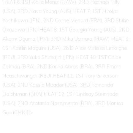
HEAT 6: 1ST Kelia Moniz (HAW), 2ND Rachael Tilly
(USA), 3RD Nava Young (AUS) HEAT 7: 1ST Hiroka
Yoshikawa (JPN), 2ND Coline Menard (FRA), 3RD Shiho
Okazawa (JPN) HEAT 8: 1ST Georgia Young (AUS), 2ND
Akemi Oguma (JPN), 3RD Miku Uemura (HAW) HEAT 9:
1ST Kaitlin Maguire (USA), 2ND Alice Melissa Limoigne
(REU), 3RD Yuko Shimajiri (JPN) HEAT 10: 1ST Chloe
Calmon (BRA), 2ND Karina Abras (BRA), 3RD Emma
Neuschwanger (REU) HEAT 11: 1ST Tory Gilkerson
(USA), 2ND Kassia Meador (USA), 3RD Fernanda
Daichtman (BRA) HEAT 12: 1ST Lindsay Steinriede
(USA), 2ND Atalanta Nascimento (BRA), 3RD Monica
Guo (CHN)]]>