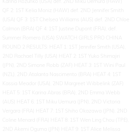
Karina Rozunko (USA) def. 2ND Miku Uemura (HAW)
QF 2: 1ST Kelia Moniz (HAW) def. 2ND Jennifer Smith
(USA) QF 3: 1ST Chelsea Williams (AUS) def. 2ND Chloe
Calmon (BRA) QF 4: 1ST Justine Dupont (FRA), def.
Summer Romero (USA) SWATCH GIRLS PRO CHINA
ROUND 2 RESULTS: HEAT 1: 1ST Jennifer Smith (USA),
2ND Rachael Tilly (USA) HEAT 2: 1ST Yuko Shimajiri
(JPN), 2ND Simone Robb (ZAF) HEAT 3: 1ST Wini Paul
(NZL), 2ND Atalanta Nascimento (BRA) HEAT 4: 1ST
Kassia Meador (USA), 2ND Margreet Wibbelink (ZAF)
HEAT 5: 1ST Karina Abras (BRA), 2ND Emma Webb
(AUS) HEAT 6: 1ST Miku Uemura (JPN), 2ND Victoria
Vergara (FRA) HEAT 7: 1ST Shiho Okazawa (JPN), 2ND
Coline Menard (FRA) HEAT 8: 1ST Wen Ling Chou (TPE),
2ND Akemi Oguma (JPN) HEAT 9: 1ST Alice Melissa