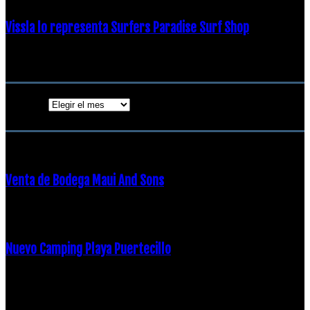
Vissla lo representa Surfers Paradise Surf Shop
18 diciembre, 2018
Archivos
Archivos
ENTRADAS POPULARES
Venta de Bodega Maui And Sons
16 febrero, 2018
Nuevo Camping Playa Puertecillo
23 enero, 2015