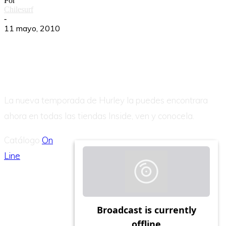
Por
Chilesurf
-
11 mayo, 2010
La nueva temporada de Hurley la puedes encontrara
ahora en todas las tiendas Inside, ven y conocela.
Catálogo
On
Line