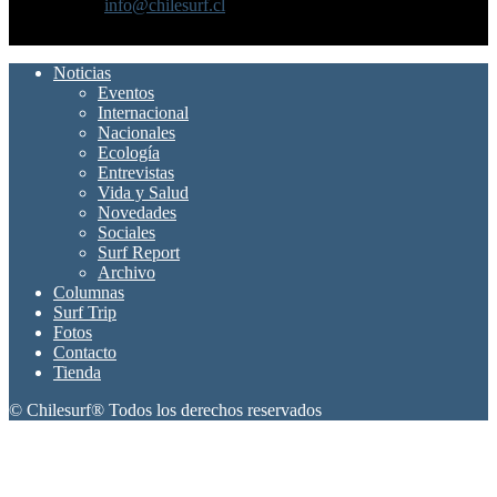
Contáctanos:
info@chilesurf.cl
SÍGUENOS
Noticias
Eventos
Internacional
Nacionales
Ecología
Entrevistas
Vida y Salud
Novedades
Sociales
Surf Report
Archivo
Columnas
Surf Trip
Fotos
Contacto
Tienda
© Chilesurf® Todos los derechos reservados