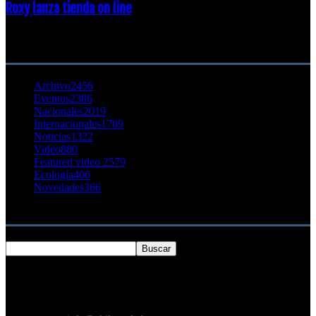
Roxy lanza tienda on line
23 agosto, 2011
CATEGORÍA POPULAR
Archivo
2456
Eventos
2386
Nacionales
2019
Internacionales
1709
Noticias
1322
Video
880
Featured video 2
579
Ecología
406
Novedades
366
Buscar
SOBRE NOSOTROS
Chilesurf un sitio dedicado a la difusión del surf nacional e
internacional