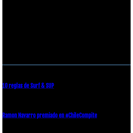
RECOMENDACIONES DEL EDITOR
10 reglas de Surf & SUP
21 diciembre, 2018
Ramon Navarro premiado en #ChileCompite
19 diciembre, 2018