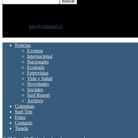
SOBRE NOSOTROS
Chilesurf un sitio dedicado a la difusión del surf nacional e internacio
Contáctanos:
info@chilesurf.cl
SÍGUENOS
Noticias
Eventos
Internacional
Nacionales
Ecología
Entrevistas
Vida y Salud
Novedades
Sociales
Surf Report
Archivo
Columnas
Surf Trip
Fotos
Contacto
Tienda