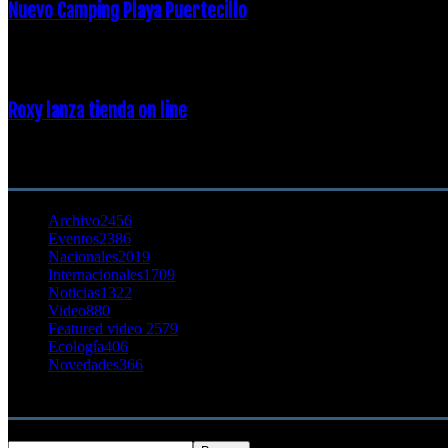
Nuevo Camping Playa Puertecillo
23 enero, 2015
Roxy lanza tienda on line
23 agosto, 2011
CATEGORÍA POPULAR
Archivo
2456
Eventos
2386
Nacionales
2019
Internacionales
1709
Noticias
1322
Video
880
Featured video 2
579
Ecología
406
Novedades
366
Buscar