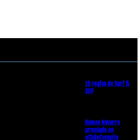
RECOMENDACIONES DEL
EDITOR
10 reglas de Surf &
SUP
21 diciembre, 2018
Ramon Navarro
premiado en
#ChileCompite