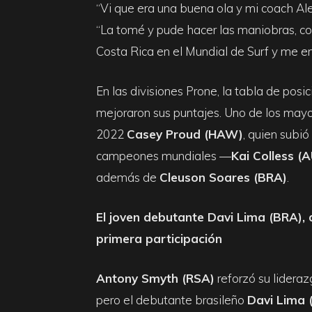
“Vi que era una buena ola y mi coach Aleja
“La tomé y pude hacer las maniobras, c
Costa Rica en el Mundial de Surf y me en
En las divisiones Prone, la tabla de po
mejoraron sus puntajes. Uno de los may
2022
Casey Proud (HAW)
, quien subió
campeones mundiales —
Kai Colless (
además de
Cleuson Soares (BRA)
.
El joven debutante Davi Lima (BRA), 
primera participación
Antony Smyth (RSA)
reforzó su lideraz
pero el debutante brasileño
Davi Lima 