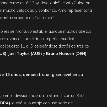
ndro me gritó: ‘¡Roy, dale, dale!’”, contó Calderon.
on mucha velocidad y confianza. Amo representar a
canta competir en California.”
siciones se mantuvo estable, aunque muchos atletas
ores avances fue el del campeón mundial
 del puesto 11 al 5, colocándose detrás de tres ex
AUS)
,
Joel Taylor (AUS)
y
Bruno Hansen (DEN)
—,
de 15 años, demuestra un gran nivel en su
go en la división masculina Stand 1 con un 8.67,
(BRA)
igualó su puntaje con una serie de