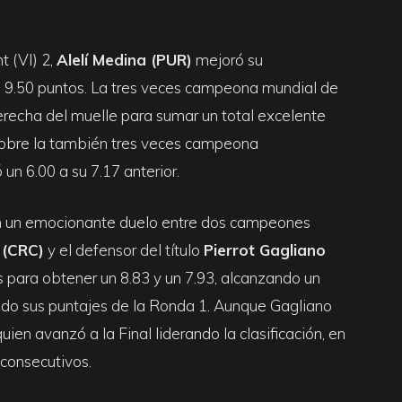
t (VI) 2,
Alelí Medina (PUR)
mejoró su
e 9.50 puntos. La tres veces campeona mundial de
recha del muelle para sumar un total excelente
sobre la también tres veces campeona
 un 6.00 a su 7.17 anterior.
on un emocionante duelo entre dos campeones
 (CRC)
y el defensor del título
Pierrot Gagliano
s para obtener un 8.83 y un 7.93, alcanzando un
ndo sus puntajes de la Ronda 1. Aunque Gagliano
uien avanzó a la Final liderando la clasificación, en
consecutivos.