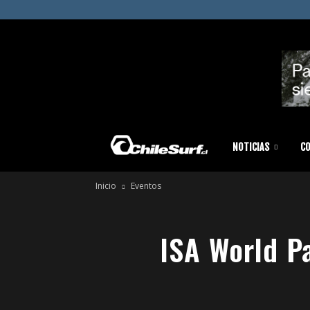
Chilesurf
NOTICIAS
C
Inicio
Eventos
|
ISA World P
Surf
News