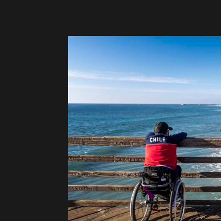
&
Surf
Report