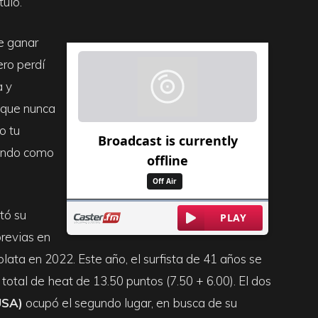
tulo.
e ganar
ero perdí
a y
e que nunca
o tu
rando como
tó su
previas en
plata en 2022. Este año, el surfista de 41 años se
otal de heat de 13.50 puntos (7.50 + 6.00). El dos
USA)
ocupó el segundo lugar, en busca de su