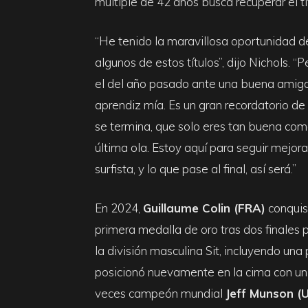
múltiple de 42 años busca recuperar el tí
“He tenido la maravillosa oportunidad d
algunos de estos títulos”, dijo Nichols. “P
el del año pasado ante una buena amig
aprendiz mía. Es un gran recordatorio d
se termina, que solo eres tan buena com
última ola. Estoy aquí para seguir mejo
surfista, y lo que pase al final, así será.”
En 2024,
Guillaume Colin (FRA)
conquis
primera medalla de oro tras dos finales 
la división masculina Sit, incluyendo una 
posicionó nuevamente en la cima con un t
veces campeón mundial
Jeff Munson (