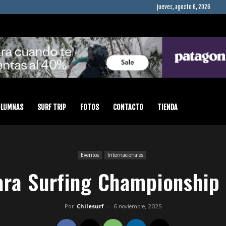
jueves, agosto 6, 2026
OLUMNAS
SURF TRIP
FOTOS
CONTACTO
TIENDA
Eventos
Internacionales
ara Surfing Championship
Por
Chilesurf
-
6 noviembre, 2025