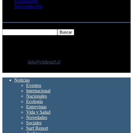
Ecología
406
Novedades
366
Buscar
SOBRE NOSOTROS
Chilesurf un sitio dedicado a la difusión del surf nacional e
internacional
Contáctanos:
info@chilesurf.cl
SÍGUENOS
Noticias
Eventos
Internacional
Nacionales
Ecología
Entrevistas
Vida y Salud
Novedades
Sociales
Surf Report