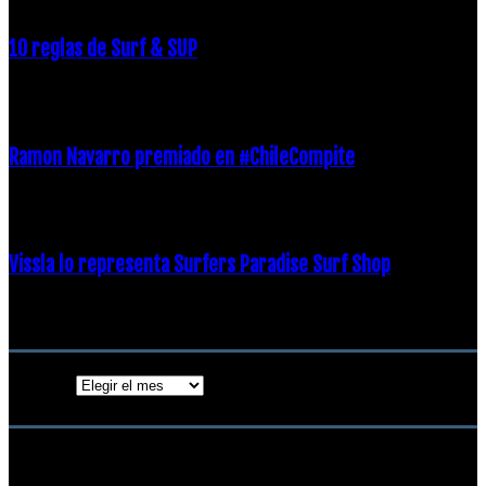
10 reglas de Surf & SUP
21 diciembre, 2018
Ramon Navarro premiado en #ChileCompite
19 diciembre, 2018
Vissla lo representa Surfers Paradise Surf Shop
18 diciembre, 2018
Archivos
Archivos
ENTRADAS POPULARES