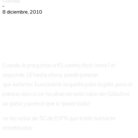
Chilesurf
-
8 diciembre, 2010
Cuando le preguntan a KS cuanto título tiene?, el
responde 10 hasta ahora, puede parecer
que estamos buscandole la quinta pata al gato, pero al
parecer aún no se ha aburrido este calvo de Quiksilver
se ganar y parece que lo quiere todo!
ve las notas de SC de ESPN que están bastante
entretenidas.