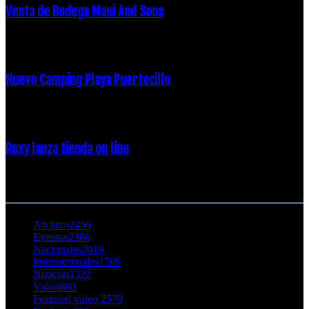
Venta de Bodega Maui And Sons
16 febrero, 2018
Nuevo Camping Playa Puertecillo
23 enero, 2015
Roxy lanza tienda on line
23 agosto, 2011
CATEGORÍA POPULAR
Archivo
2456
Eventos
2386
Nacionales
2019
Internacionales
1709
Noticias
1322
Video
880
Featured video 2
579