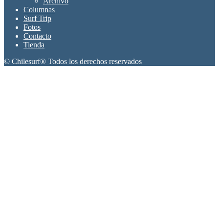
Archivo
Columnas
Surf Trip
Fotos
Contacto
Tienda
© Chilesurf® Todos los derechos reservados