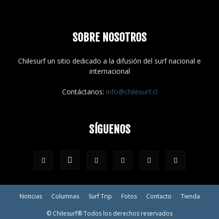
SOBRE NOSOTROS
Chilesurf un sitio dedicado a la difusión del surf nacional e
internacional
Contáctanos:
info@chilesurf.cl
SÍGUENOS
Noticias
Columnas
Surf Trip
Fotos
Contacto
Tienda
© Chilesurf® Todos los derechos reservados