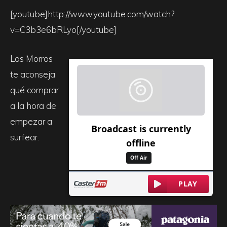
[youtube]http://www.youtube.com/watch?
v=C3b3e6bRLyo[/youtube]
Los Morros
te aconseja
qué comprar
a la hora de
empezar a
surfear.