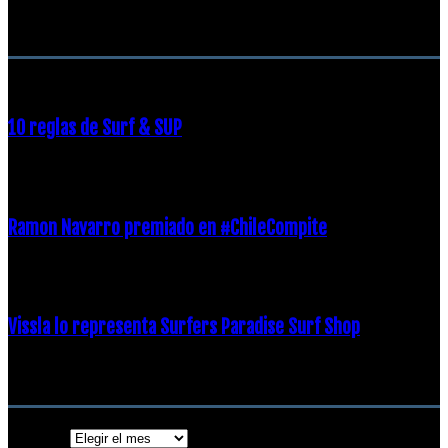
RECOMENDACIONES DEL EDITOR
10 reglas de Surf & SUP
21 diciembre, 2018
Ramon Navarro premiado en #ChileCompite
19 diciembre, 2018
Vissla lo representa Surfers Paradise Surf Shop
18 diciembre, 2018
Archivos
Archivos