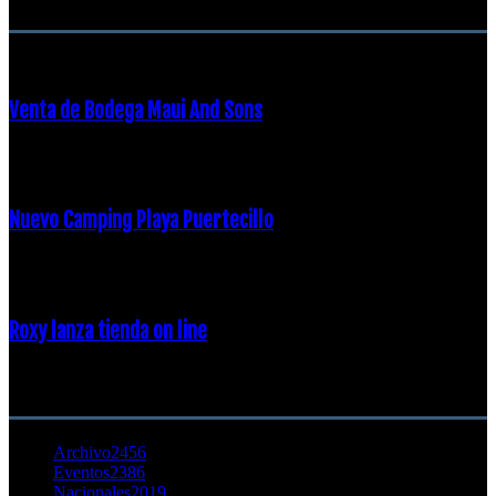
ENTRADAS POPULARES
Venta de Bodega Maui And Sons
16 febrero, 2018
Nuevo Camping Playa Puertecillo
23 enero, 2015
Roxy lanza tienda on line
23 agosto, 2011
CATEGORÍA POPULAR
Archivo
2456
Eventos
2386
Nacionales
2019