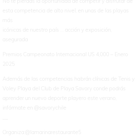
No te pierdas la oportunidad de competir y disfrutar de
esta competencia de alto nivel, en unas de las playas
más
icónicas de nuestro país … acción y exposición,
asegurada
Premios Campeonato Internacional US 4,000 – Enero
2025
Además de las competencias habrán clínicas de Tenis y
Voley Playa del Club de Playa Savory conde podrás
aprender un nuevo deporte playero este verano,
infórmate en @savorychile
__
Organiza:@lamarinarestaurante5