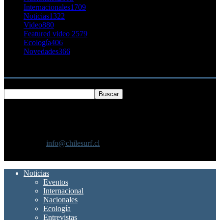
Internacionales
1709
Noticias
1322
Video
880
Featured video 2
579
Ecología
406
Novedades
366
Buscar
SOBRE NOSOTROS
Chilesurf un sitio dedicado a la difusión del surf nacional e
internacional
Contáctanos:
info@chilesurf.cl
SÍGUENOS
Noticias
Eventos
Internacional
Nacionales
Ecología
Entrevistas