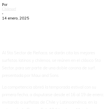
Por
Chilesurf
-
14 enero, 2025
Al 5to Sector de Reñaca, se darán cita los mejores
surfistas latinos y chilenos, se reúnen en el clásico 5to
Sector, para ser parte de una doble corona de surf,
presentada por Maui and Sons.
La competencia abrirá la temporada estival con su
primera fecha, a disputarse desde el 16 al 19 de enero;
invitando a surfistas de Chile y Latinoamérica, en la