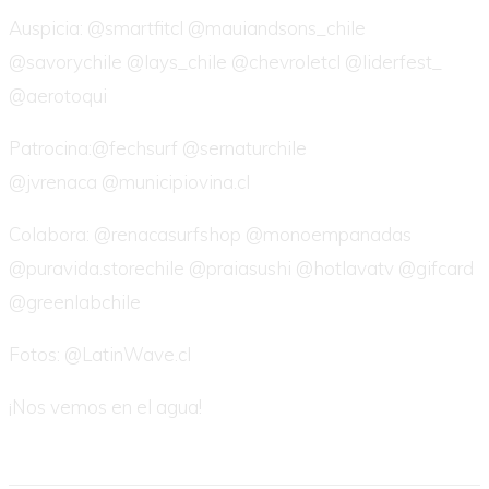
Auspicia: @smartfitcl @mauiandsons_chile
@savorychile @lays_chile @chevroletcl @liderfest_
@aerotoqui
Patrocina:@fechsurf @sernaturchile
@jvrenaca @municipiovina.cl
Colabora: @renacasurfshop @monoempanadas
@puravida.storechile @praiasushi @hotlavatv @gifcard
@greenlabchile
Fotos: @LatinWave.cl
¡Nos vemos en el agua!