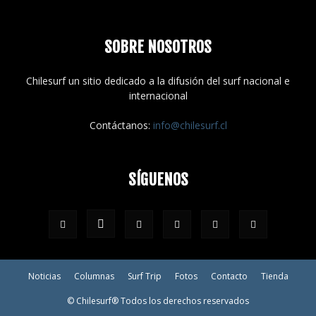
SOBRE NOSOTROS
Chilesurf un sitio dedicado a la difusión del surf nacional e
internacional
Contáctanos:
info@chilesurf.cl
SÍGUENOS
Noticias
Columnas
Surf Trip
Fotos
Contacto
Tienda
© Chilesurf® Todos los derechos reservados