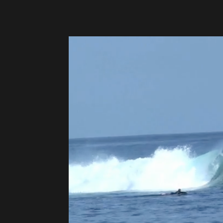
&
Surf
Report