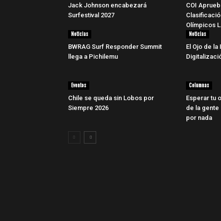
Jack Johnson encabezará
COI Aprueb
Surfestival 2027
Clasificaci
Olímpicos 
Noticias
Noticias
BWRAG Surf Responder Summit
El Ojo de la 
llega a Pichilemu
Digitalizaci
Eventos
Columnas
Chile se queda sin Lobos por
Esperar tu o
Siempre 2026
de la gente
por nada