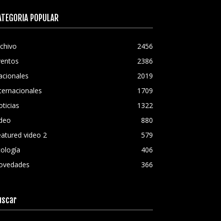
ATEGORÍA POPULAR
chivo
2456
ventos
2386
acionales
2019
ternacionales
1709
ticias
1322
ideo
880
atured video 2
579
ología
406
ovedades
366
uscar