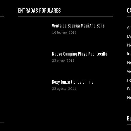
ENTRADAS POPULARES
C
Venta de Bodega Maui And Sons
Ar
16 febrero, 2018
E
N
In
Nuevo Camping Playa Puertecillo
23 enero, 2015
No
V
Fe
Roxy lanza tienda on line
Ec
23 agosto, 2011
N
B