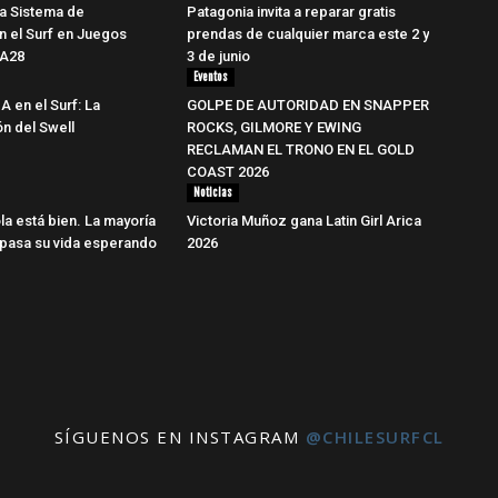
a Sistema de
Patagonia invita a reparar gratis
ón el Surf en Juegos
prendas de cualquier marca este 2 y
LA28
3 de junio
Eventos
IA en el Surf: La
GOLPE DE AUTORIDAD EN SNAPPER
ón del Swell
ROCKS, GILMORE Y EWING
RECLAMAN EL TRONO EN EL GOLD
COAST 2026
Noticias
la está bien. La mayoría
Victoria Muñoz gana Latin Girl Arica
 pasa su vida esperando
2026
SÍGUENOS EN INSTAGRAM
@CHILESURFCL