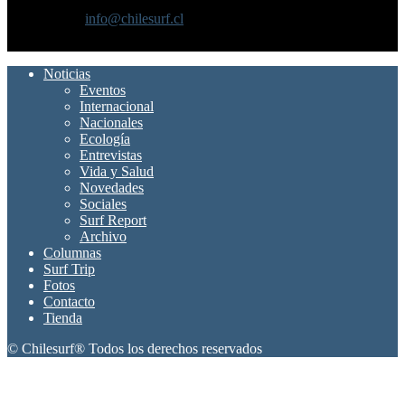
internacional
Contáctanos:
info@chilesurf.cl
SÍGUENOS
Noticias
Eventos
Internacional
Nacionales
Ecología
Entrevistas
Vida y Salud
Novedades
Sociales
Surf Report
Archivo
Columnas
Surf Trip
Fotos
Contacto
Tienda
© Chilesurf® Todos los derechos reservados