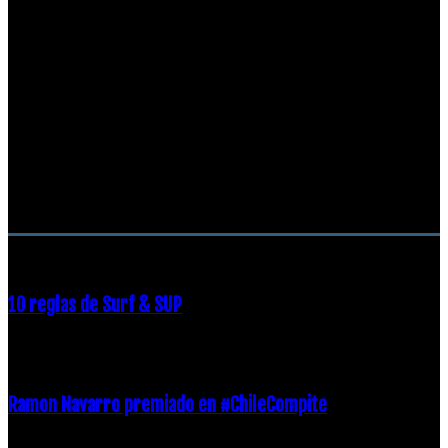
RECOMENDACIONES DEL EDITOR
10 reglas de Surf & SUP
21 diciembre, 2018
Ramon Navarro premiado en #ChileCompite
19 diciembre, 2018