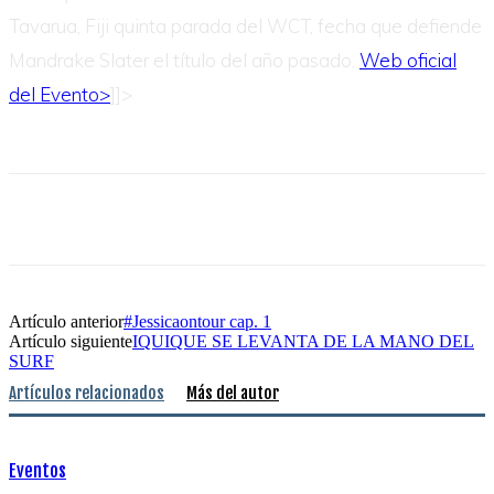
Tavarua, Fiji quinta parada del WCT, fecha que defiende
Mandrake Slater el título del año pasado.
Web oficial
del Evento>
]]>
Artículo anterior
#Jessicaontour cap. 1
Artículo siguiente
IQUIQUE SE LEVANTA DE LA MANO DEL
SURF
Artículos relacionados
Más del autor
Eventos