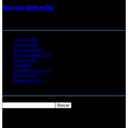
Roxy lanza tienda on line
23 agosto, 2011
CATEGORÍA POPULAR
Archivo
2456
Eventos
2386
Nacionales
2019
Internacionales
1709
Noticias
1322
Video
880
Featured video 2
579
Ecología
406
Novedades
366
Buscar
SOBRE NOSOTROS
Chilesurf un sitio dedicado a la difusión del surf nacional e