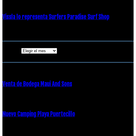
Vissla lo representa Surfers Paradise Surf Shop
18 diciembre, 2018
Archivos
Archivos
ENTRADAS POPULARES
Venta de Bodega Maui And Sons
16 febrero, 2018
Nuevo Camping Playa Puertecillo
23 enero, 2015