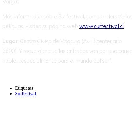
Vargas.
Más información sobre Surfestival, como trailers de las
películas, visiten su página web
www.surfestival.cl
Lugar
: Centro Cívico de Vitacura (Av. Bicentenario
3800). Y recuerden que las entradas van por una causa
noble… especialmente para el mundo del surf.
Etiquetas
Surfestival