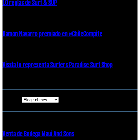
10 reglas de Surf & SUP
21 diciembre, 2018
Ramon Navarro premiado en #ChileCompite
19 diciembre, 2018
Vissla lo representa Surfers Paradise Surf Shop
18 diciembre, 2018
Archivos
Archivos
ENTRADAS POPULARES
Venta de Bodega Maui And Sons