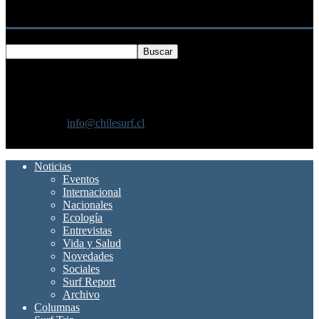
Buscar
SOBRE NOSOTROS
Chilesurf un sitio dedicado a la difusión del surf nacional e
internacional
Contáctanos:
info@chilesurf.cl
SÍGUENOS
Noticias
Eventos
Internacional
Nacionales
Ecología
Entrevistas
Vida y Salud
Novedades
Sociales
Surf Report
Archivo
Columnas