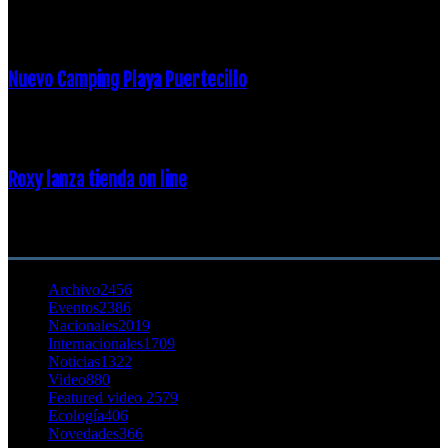
16 febrero, 2018
Nuevo Camping Playa Puertecillo
23 enero, 2015
Roxy lanza tienda on line
23 agosto, 2011
CATEGORÍA POPULAR
Archivo
2456
Eventos
2386
Nacionales
2019
Internacionales
1709
Noticias
1322
Video
880
Featured video 2
579
Ecología
406
Novedades
366