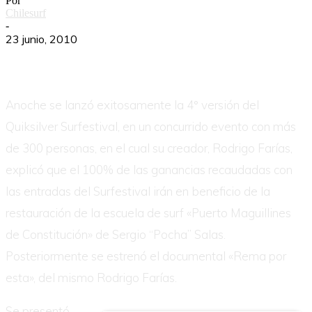
Por
Chilesurf
-
23 junio, 2010
Anoche se lanzó exitosamente la 4° versión del
Quiksilver Surfestival, en un concurrido evento con más
de 300 personas, en el cual su creador, Rodrigo Farías,
explicó que el 100% de las ganancias recaudadas con
las entradas del Surfestival irán en beneficio de la
restauración de la escuela de surf «Puerto Maguillines
de Constitución» de Sergio “Pocha” Salas.
Posteriormente se estrenó el documental «Rema por
esta», del mismo Rodrigo Farías.
Se presentó