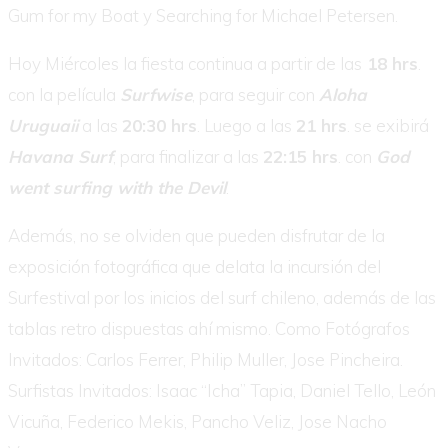
Gum for my Boat y Searching for Michael Petersen.
Hoy Miércoles la fiesta continua a partir de las
18 hrs
.
con la película
Surfwise
, para seguir con
Aloha
Uruguaii
a las
20:30 hrs
. Luego a las
21 hrs
. se exibirá
Havana Surf
, para finalizar a las
22:15 hrs
. con
God
went surfing with the Devil
.
Además, no se olviden que pueden disfrutar de la
exposición fotográfica que delata la incursión del
Surfestival por los inicios del surf chileno, además de las
tablas retro dispuestas ahí mismo. Como Fotógrafos
Invitados: Carlos Ferrer, Philip Muller, Jose Pincheira.
Surfistas Invitados: Isaac “Icha” Tapia, Daniel Tello, León
Vicuña, Federico Mekis, Pancho Veliz, Jose Nacho