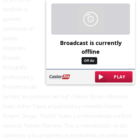
también a
quienes
conforman el
jurado:
Alejandro
Briones
(fotógrafo
profesional y
Presidente del
Jurado), los pioneros del surf chileno Álvaro Abarca e
Isaac «Icha» Tapia, el publicista y cineasta Vicente
Rogers, Sergio “Pocha” Salas y el renombrado surfista
nacional Ramón Navarro. Tras su introducción, se dio
comienzo a la competencia, exhibiendo las películas