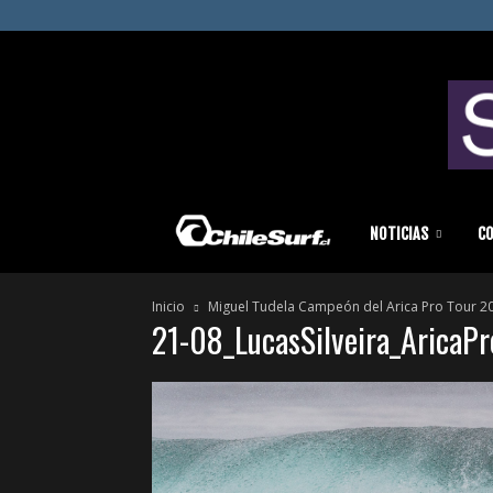
Chilesurf
NOTICIAS
C
Inicio
Miguel Tudela Campeón del Arica Pro Tour 2
|
21-08_LucasSilveira_AricaP
Surf
News