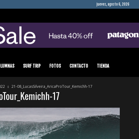
jueves, agosto 6, 2026
OLUMNAS
SURF TRIP
FOTOS
CONTACTO
TIENDA
022
21-08_LucasSilveira_AricaProTour_Kemichh-17
roTour_Kemichh-17