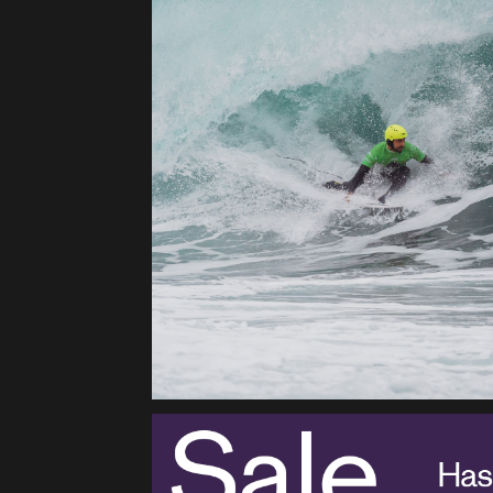
&
Surf
Report