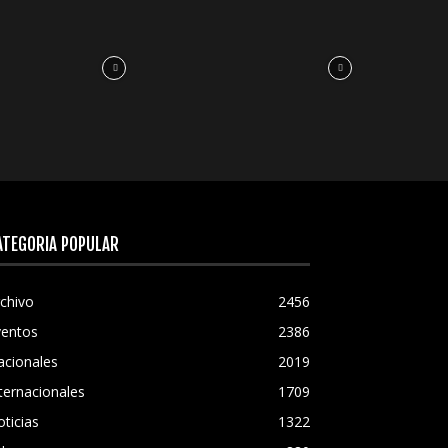
ATEGORÍA POPULAR
chivo
2456
ventos
2386
acionales
2019
ternacionales
1709
ticias
1322