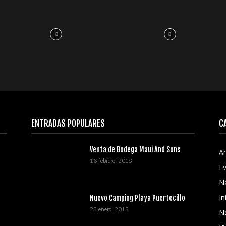
ENTRADAS POPULARES
C
Venta de Bodega Maui And Sons
Ar
16 febrero, 2018
E
N
In
Nuevo Camping Playa Puertecillo
23 enero, 2015
No