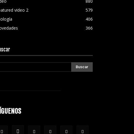
ideo
880
atured video 2
579
ología
406
ovedades
366
uscar
ÍGUENOS