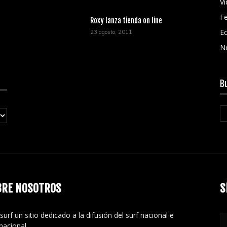
V
Fe
Roxy lanza tienda on line
Ec
23 agosto, 2011
N
B
BRE NOSOTROS
S
surf un sitio dedicado a la difusión del surf nacional e
rnacional