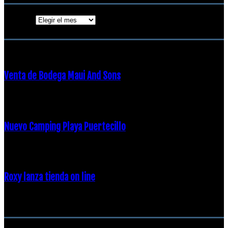
Archivos
ENTRADAS POPULARES
Venta de Bodega Maui And Sons
16 febrero, 2018
Nuevo Camping Playa Puertecillo
23 enero, 2015
Roxy lanza tienda on line
23 agosto, 2011
CATEGORÍA POPULAR