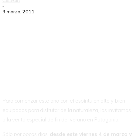
Chilesurf
-
3 marzo, 2011
Otro verano llega a su fin. Las vacaciones se acaban, pero todavía queda sol, olas
para correr, montañas para escalar y paisajes por descubrir.
Para comenzar este año con el espíritu en alto y bien
equipados para disfrutar de la naturaleza, los invitamos
a la venta especial de fin del verano en Patagonia.
Sólo por pocos días,
desde este viernes 4 de marzo y