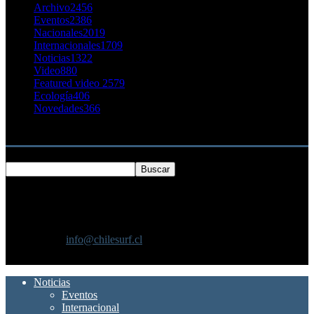
Archivo
2456
Eventos
2386
Nacionales
2019
Internacionales
1709
Noticias
1322
Video
880
Featured video 2
579
Ecología
406
Novedades
366
Buscar
SOBRE NOSOTROS
Chilesurf un sitio dedicado a la difusión del surf nacional e
internacional
Contáctanos:
info@chilesurf.cl
SÍGUENOS
Noticias
Eventos
Internacional