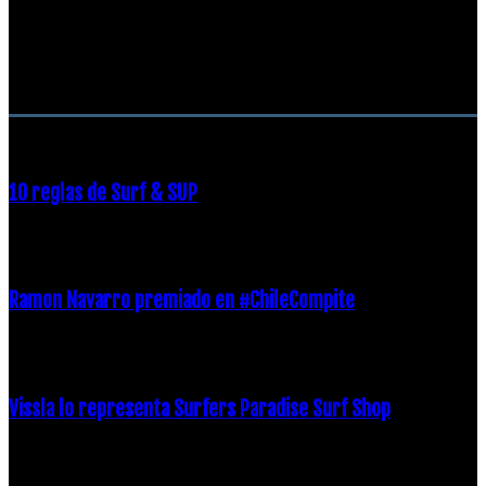
RECOMENDACIONES DEL EDITOR
10 reglas de Surf & SUP
21 diciembre, 2018
Ramon Navarro premiado en #ChileCompite
19 diciembre, 2018
Vissla lo representa Surfers Paradise Surf Shop
18 diciembre, 2018
Archivos