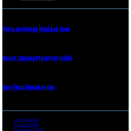
ENTRADAS POPULARES
Venta de Bodega Maui And Sons
16 febrero, 2018
Nuevo Camping Playa Puertecillo
23 enero, 2015
Roxy lanza tienda on line
23 agosto, 2011
CATEGORÍA POPULAR
Archivo
2456
Eventos
2386
Nacionales
2019