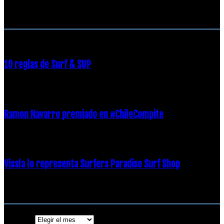
RECOMENDACIONES DEL EDITOR
10 reglas de Surf & SUP
21 diciembre, 2018
Ramon Navarro premiado en #ChileCompite
19 diciembre, 2018
Vissla lo representa Surfers Paradise Surf Shop
18 diciembre, 2018
Archivos
Archivos