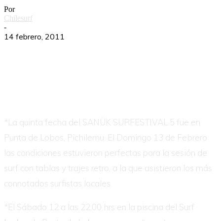
Por
Chilesurf
-
14 febrero, 2011
*La quinta fecha del SANÜK SURFESTIVAL 5 fue en
Punta de Lobos, Pichilemu. El Domingo 13 de Febrero
las condiciones estuvieron perfectas para la sesión de
surf con tablas y trajes retro, a la que asistieron los más
connotados surfistas locales.
*El Sábado 12 a las 22:00 hrs en la piscina del Surf