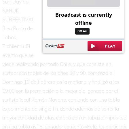
Surf Day del
SANÜK
SURFESTIVAL
5 en Punta de
Lobos,
Pichilemu. El
evento que se
viene realizando por todo Chile, y que consiste en
surfear con tablas de los años 80 y 90, comenzó el
Domingo 13 de Febrero en la mañana, y finalizó a las
19:00 con la premiación a la mejor ola, ganada por el
surfista local Ramón Navarro, corriendo con una tabla
experimento de single fin, donde además de correr la
mayor cantidad de olas, coronó con un tubazo imposible
en una tabla así. El ganador comentó «Feliz de participar