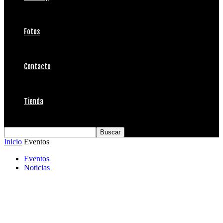
Fotos
Contacto
Tienda
Inicio
Eventos
Eventos
Noticias
Ramón Navarro gana el Retro Surf Day del
SANÜK SURFESTIVAL 5