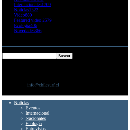
Internacionales
1709
Noticias
1322
Video
880
Featured video 2
579
Ecología
406
Novedades
366
Buscar
SOBRE NOSOTROS
Chilesurf un sitio dedicado a la difusión del surf nacional e
internacional
Contáctanos:
info@chilesurf.cl
SÍGUENOS
Noticias
Eventos
Internacional
Nacionales
Ecología
Entrevistas