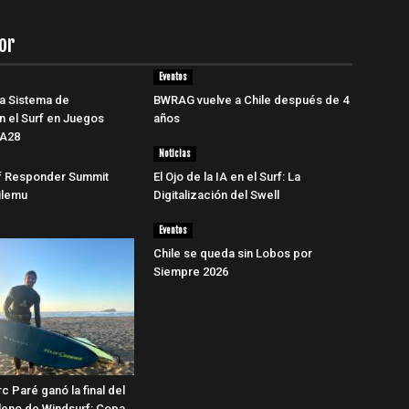
or
Eventos
a Sistema de
BWRAG vuelve a Chile después de 4
ón el Surf en Juegos
años
LA28
Noticias
 Responder Summit
El Ojo de la IA en el Surf: La
hilemu
Digitalización del Swell
Eventos
Chile se queda sin Lobos por
Siempre 2026
c Paré ganó la final del
ileno de Windsurf: Copa