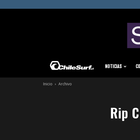
Chilesurf
NOTICIAS
C
Inicio
Archivo
|
Rip C
Surf
News