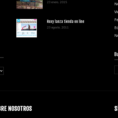
23 enero, 2015
No
V
Fe
Roxy lanza tienda on line
Ec
23 agosto, 2011
N
B
BRE NOSOTROS
S