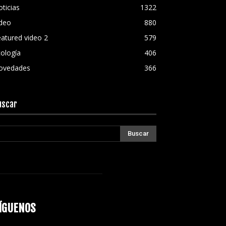
ticias
1322
ideo
880
atured video 2
579
ología
406
ovedades
366
uscar
ÍGUENOS