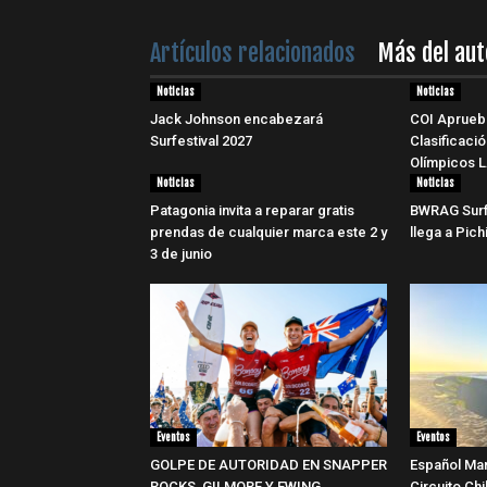
Artículos relacionados
Más del aut
Noticias
Noticias
Jack Johnson encabezará
COI Aprueb
Surfestival 2027
Clasificaci
Olímpicos 
Noticias
Noticias
Patagonia invita a reparar gratis
BWRAG Surf
prendas de cualquier marca este 2 y
llega a Pic
3 de junio
Eventos
Eventos
GOLPE DE AUTORIDAD EN SNAPPER
Español Mar
ROCKS, GILMORE Y EWING
Circuito Ch