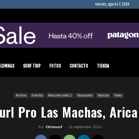
viernes, agosto 7, 2026
OLUMNAS
SURF TRIP
FOTOS
CONTACTO
TIENDA
Archivo
Eventos
Featured video 2
Nacionales
Noticias
Video
url Pro Las Machas, Arica
Por
Chilesurf
-
16 septiembre, 2010