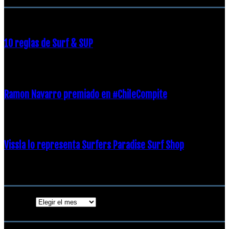
10 reglas de Surf & SUP
21 diciembre, 2018
Ramon Navarro premiado en #ChileCompite
19 diciembre, 2018
Vissla lo representa Surfers Paradise Surf Shop
18 diciembre, 2018
Archivos
Archivos
ENTRADAS POPULARES