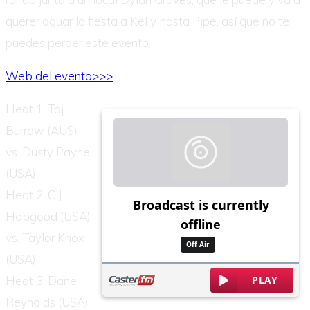
querer aguar la fiesta a Kelly hasta Pipe, así que no te
puedes perder este evento.
Web del evento>>>
Heat 1: Taj
Burrow (AUS)
vs. Dusty Payne
(USA)
Heat 2: C.J.
Hobgood (USA)
vs. Taylor Knox
(USA)
Heat 3: Dane
Reynolds (USA)