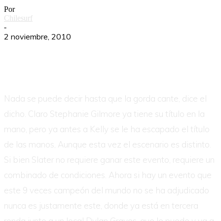
Por
Chilesurf
-
2 noviembre, 2010
Nada se puede decir hasta que la gorda cante, dice el
dicho. Claro Stephanie Gilmore ya tiene su título en la
mano, pero ya antes a Kelly se le ha escapado el título
de las manos, Aunque esta vez el escenario es distinto.
Si bien Slater no requiere ganar este evento, requiere un
combinado de condiciones. Ahora si hay un evento que
este 9 veces campeón del mundo no se ha adjudicado
nunca es justamente este, donde ya está en tercera
ronda junto a un local Dylan Graves, que le puede y va a