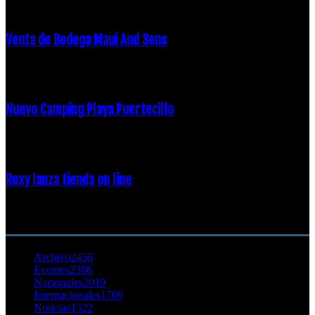
Venta de Bodega Maui And Sons
16 febrero, 2018
Nuevo Camping Playa Puertecillo
23 enero, 2015
Roxy lanza tienda on line
23 agosto, 2011
CATEGORÍA POPULAR
Archivo
2456
Eventos
2386
Nacionales
2019
Internacionales
1709
Noticias
1322