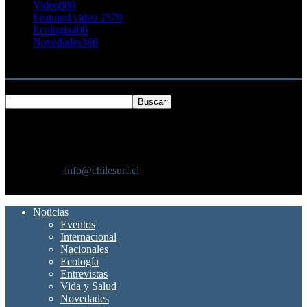
Video
880
Featured video 2
579
Ecología
406
Novedades
366
Buscar
SOBRE NOSOTROS
Chilesurf un sitio dedicado a la difusión del surf nacional e
internacional
Contáctanos:
info@chilesurf.cl
SÍGUENOS
Noticias
Eventos
Internacional
Nacionales
Ecología
Entrevistas
Vida y Salud
Novedades