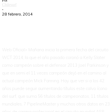
Por
Chilesurf
-
28 febrero, 2014
Web Oficial> Mañana inicia la primera fecha del circuito
WCT 2014, la que el año pasado coronó a Kelly Slater
como campeón sobre el defensor 2013 Joel Parkinson y
que en semi el 11 veces campeón dejó en el camino al
actual campeón Mick Fanning. Hay que ver si a los 42
años puede seguir aumentando títulos este calvo ícono
del surf, que suma 56 títulos de campeonatos, 11 títulos
mundiales, 7 PipelineMaster y muchos otros datos en 23
años de carrera profesional en el circuito mundial ASP.