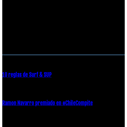
RECOMENDACIONES DEL EDITOR
10 reglas de Surf & SUP
21 diciembre, 2018
Ramon Navarro premiado en #ChileCompite
19 diciembre, 2018