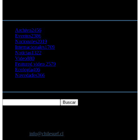
23 agosto, 2011
CATEGORÍA POPULAR
Archivo
2456
Eventos
2386
Nacionales
2019
Internacionales
1709
Noticias
1322
Video
880
Featured video 2
579
Ecología
406
Novedades
366
Buscar
SOBRE NOSOTROS
Chilesurf un sitio dedicado a la difusión del surf nacional e
internacional
Contáctanos:
info@chilesurf.cl