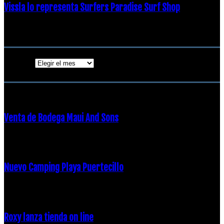
Vissla lo representa Surfers Paradise Surf Shop
18 diciembre, 2018
Archivos
Archivos
ENTRADAS POPULARES
Venta de Bodega Maui And Sons
16 febrero, 2018
Nuevo Camping Playa Puertecillo
23 enero, 2015
Roxy lanza tienda on line