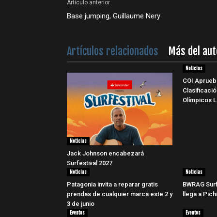
Artículo anterior
Base jumping, Guillaume Nery
Artículos relacionados
Más del aut
Noticias
COI Aprueb
Clasificaci
Olímpicos 
Noticias
Jack Johnson encabezará
Surfestival 2027
Noticias
Noticias
Patagonia invita a reparar gratis
BWRAG Surf
prendas de cualquier marca este 2 y
llega a Pic
3 de junio
Eventos
Eventos