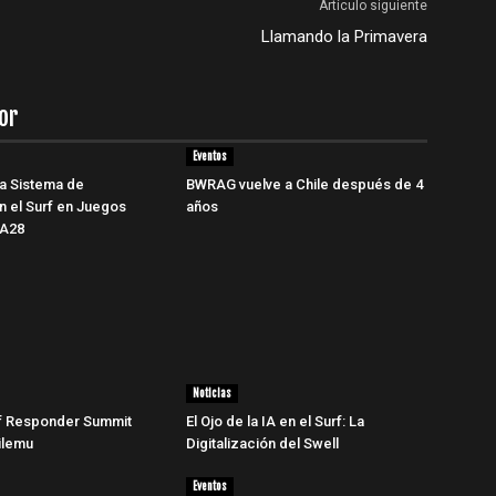
Artículo siguiente
Llamando la Primavera
or
Eventos
a Sistema de
BWRAG vuelve a Chile después de 4
ón el Surf en Juegos
años
LA28
Noticias
 Responder Summit
El Ojo de la IA en el Surf: La
hilemu
Digitalización del Swell
Eventos