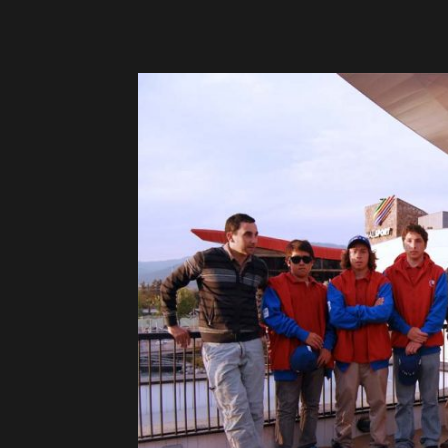
&
Surf
Report