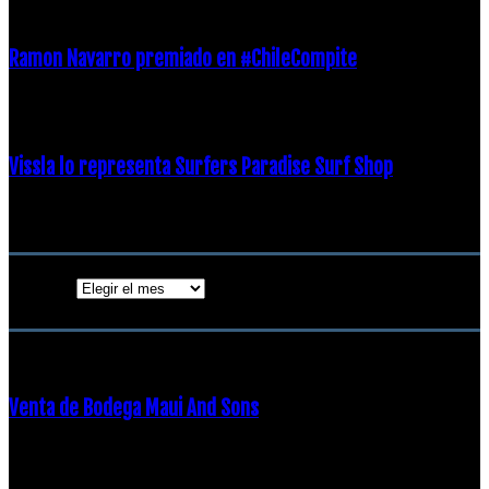
Ramon Navarro premiado en #ChileCompite
19 diciembre, 2018
Vissla lo representa Surfers Paradise Surf Shop
18 diciembre, 2018
Archivos
Archivos
ENTRADAS POPULARES
Venta de Bodega Maui And Sons
16 febrero, 2018