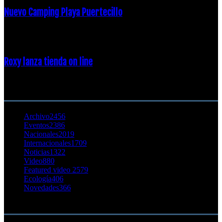
Nuevo Camping Playa Puertecillo
23 enero, 2015
Roxy lanza tienda on line
23 agosto, 2011
CATEGORÍA POPULAR
Archivo
2456
Eventos
2386
Nacionales
2019
Internacionales
1709
Noticias
1322
Video
880
Featured video 2
579
Ecología
406
Novedades
366
Buscar