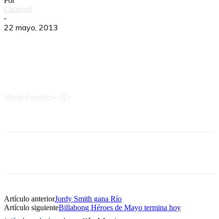
Por
Chilesurf
-
22 mayo, 2013
Web Evento>>]]>
Artículo anterior
Jordy Smith gana Río
Artículo siguiente
Billabong Héroes de Mayo termina hoy