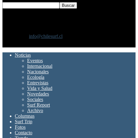
SOBRE NOSOTROS
Chilesurf un sitio dedicado a la difusión del surf nacional e
internacional
Contáctanos:
info@chilesurf.cl
SÍGUENOS
Noticias
Eventos
Internacional
Nacionales
Ecología
Entrevistas
Vida y Salud
Novedades
Sociales
Surf Report
Archivo
Columnas
Surf Trip
Fotos
Contacto