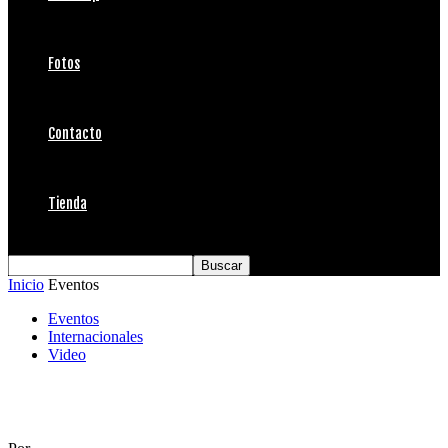
Fotos
Contacto
Tienda
Inicio
Eventos
Eventos
Internacionales
Video
Selman en Quiksilver Saquarema