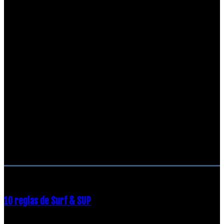
RECOMENDACIONES DEL EDITOR
10 reglas de Surf & SUP
21 diciembre, 2018