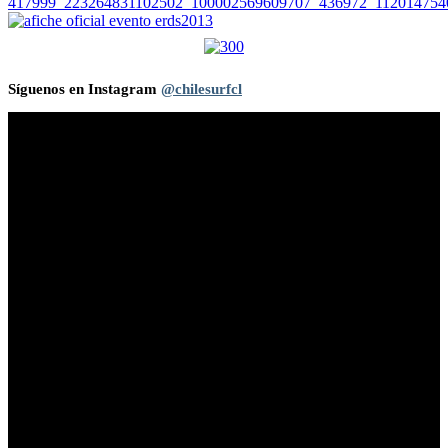
Síguenos en Instagram
@chilesurfcl