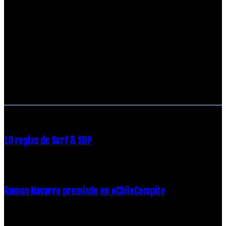
RECOMENDACIONES DEL EDITOR
10 reglas de Surf & SUP
21 diciembre, 2018
Ramon Navarro premiado en #ChileCompite
19 diciembre, 2018