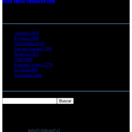
Roxy lanza tienda on line
23 agosto, 2011
CATEGORÍA POPULAR
Archivo
2456
Eventos
2386
Nacionales
2019
Internacionales
1709
Noticias
1322
Video
880
Featured video 2
579
Ecología
406
Novedades
366
Buscar
SOBRE NOSOTROS
Chilesurf un sitio dedicado a la difusión del surf nacional e
internacional
Contáctanos:
info@chilesurf.cl