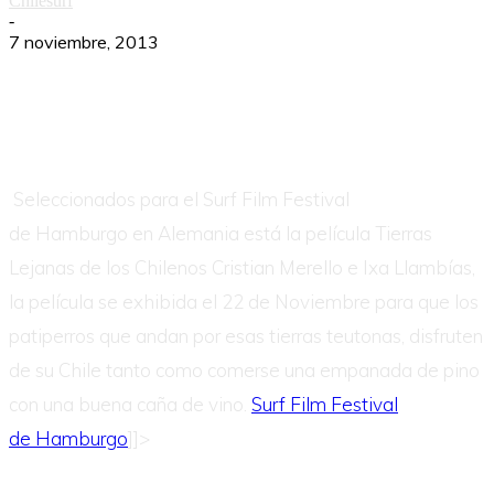
Chilesurf
-
7 noviembre, 2013
Seleccionados para el Surf Film Festival
de Hamburgo en Alemania está la película Tierras
Lejanas de los Chilenos Cristian Merello e Ixa Llambías,
la película se exhibida el 22 de Noviembre para que los
patiperros que andan por esas tierras teutonas, disfruten
de su Chile tanto como comerse una empanada de pino
con una buena caña de vino.
Surf Film Festival
de Hamburgo
]]>