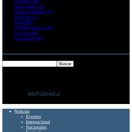
Eventos
2386
Nacionales
2019
Internacionales
1709
Noticias
1322
Video
880
Featured video 2
579
Ecología
406
Novedades
366
Buscar
SOBRE NOSOTROS
Chilesurf un sitio dedicado a la difusión del surf nacional e
internacional
Contáctanos:
info@chilesurf.cl
SÍGUENOS
Noticias
Eventos
Internacional
Nacionales