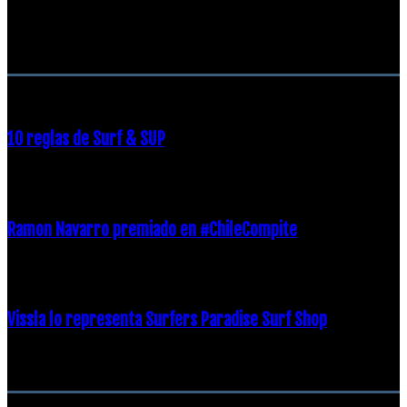
RECOMENDACIONES DEL EDITOR
10 reglas de Surf & SUP
21 diciembre, 2018
Ramon Navarro premiado en #ChileCompite
19 diciembre, 2018
Vissla lo representa Surfers Paradise Surf Shop
18 diciembre, 2018
Archivos