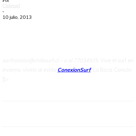
Por
Chilesurf
-
10 julio, 2013
surfconcon@chilesurf.cl –
o al 77034925.
Vive el surf en
invierno, vívelo al estilo
ConexionSurf
,
La Boca, Concón
]]>