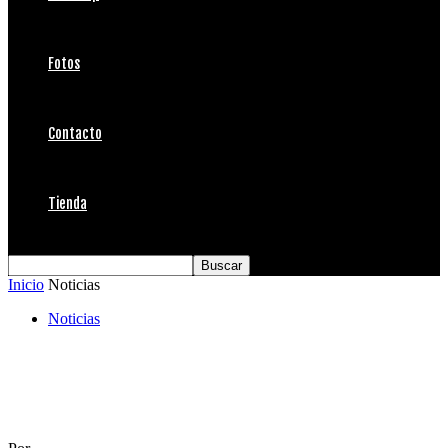
Fotos
Contacto
Tienda
Inicio
Noticias
Noticias
Vacaciones de invierno en Escuela
ConexionSurf, La Boca, Concón