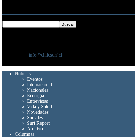
Buscar
SOBRE NOSOTROS
Chilesurf un sitio dedicado a la difusión del surf nacional e
internacional
Contáctanos:
info@chilesurf.cl
SÍGUENOS
Noticias
Eventos
Internacional
Nacionales
Ecología
Entrevistas
Vida y Salud
Novedades
Sociales
Surf Report
Archivo
Columnas