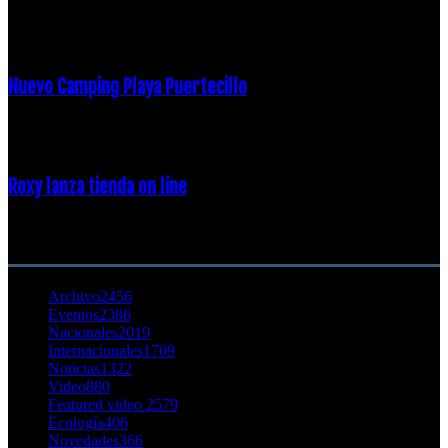
16 febrero, 2018
Nuevo Camping Playa Puertecillo
23 enero, 2015
Roxy lanza tienda on line
23 agosto, 2011
CATEGORÍA POPULAR
Archivo
2456
Eventos
2386
Nacionales
2019
Internacionales
1709
Noticias
1322
Video
880
Featured video 2
579
Ecología
406
Novedades
366