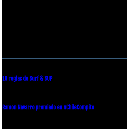
RECOMENDACIONES DEL EDITOR
10 reglas de Surf & SUP
21 diciembre, 2018
Ramon Navarro premiado en #ChileCompite
19 diciembre, 2018