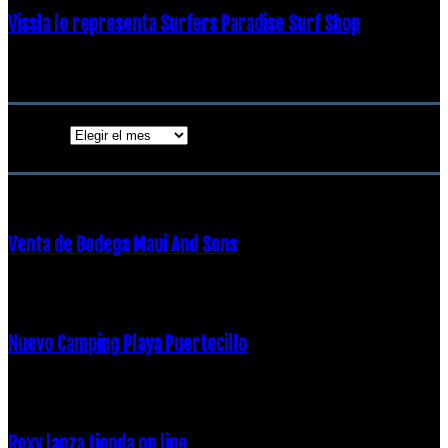
Vissla lo representa Surfers Paradise Surf Shop
18 diciembre, 2018
Archivos
Archivos
ENTRADAS POPULARES
Venta de Bodega Maui And Sons
16 febrero, 2018
Nuevo Camping Playa Puertecillo
23 enero, 2015
Roxy lanza tienda on line