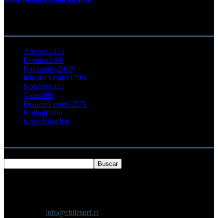
23 agosto, 2011
CATEGORÍA POPULAR
Archivo
2456
Eventos
2386
Nacionales
2019
Internacionales
1709
Noticias
1322
Video
880
Featured video 2
579
Ecología
406
Novedades
366
Buscar
SOBRE NOSOTROS
Chilesurf un sitio dedicado a la difusión del surf nacional e
internacional
Contáctanos:
info@chilesurf.cl